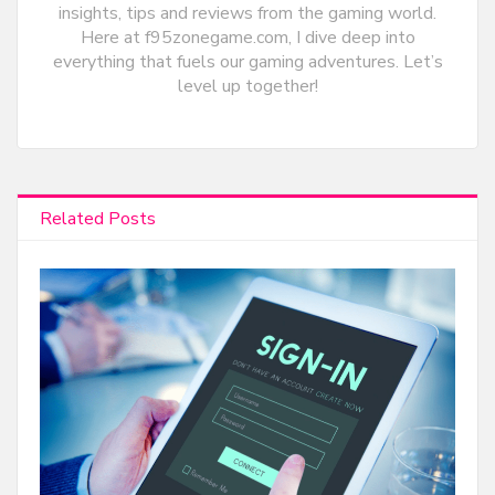
insights, tips and reviews from the gaming world.
Here at f95zonegame.com, I dive deep into
everything that fuels our gaming adventures. Let’s
level up together!
Related Posts