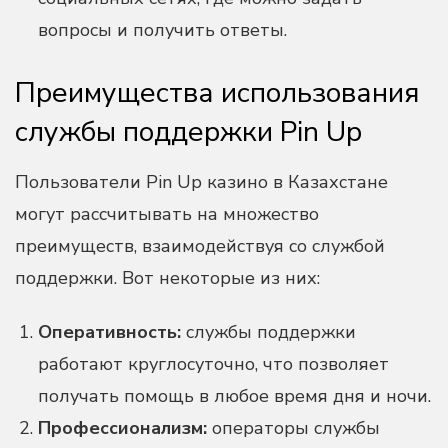
вопросы и получить ответы.
Преимущества использования
службы поддержки Pin Up
Пользователи Pin Up казино в Казахстане
могут рассчитывать на множество
преимуществ, взаимодействуя со службой
поддержки. Вот некоторые из них:
Оперативность:
службы поддержки
работают круглосуточно, что позволяет
получать помощь в любое время дня и ночи.
Профессионализм:
операторы службы