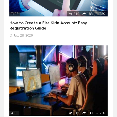
319
188
220
TIPS
How to Create a Fire Kirin Account: Easy
Registration Guide
July 28, 2026
319
188
220
ALL