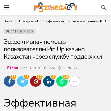
Home
Uncategorized
Эффективная помощь пользователям Pin Up к
UNCATEGORIZED
Эффективная помощь
пользователям Pin Up казино
Казахстан через службу поддержки
Ethan
April 1, 2026
224
3
321
77
48
17
2
10
Эффективная