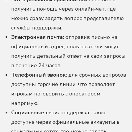
получить помощь через онлайн-чат, где
можно сразу задать вопрос представителю
службы поддержки.
Электронная почта:
отправив письмо на
официальный адрес, пользователи могут
получить детальный ответ на свои запросы
в течение 24 часов.
Телефонный звонок:
для срочных вопросов
доступны горячие линии, что позволяет
игрокам поговорить с оператором
напрямую.
Социальные сети:
поддержка также
доступна через официальные аккаунты в
социальных сетях, где можно задать