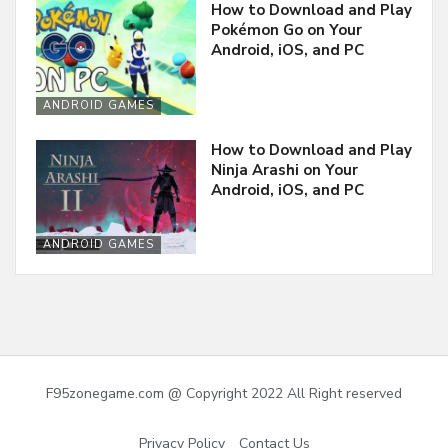
How to Download and Play
Pokémon Go on Your
Android, iOS, and PC
ANDROID GAMES
How to Download and Play
Ninja Arashi on Your
Android, iOS, and PC
ANDROID GAMES
F95zonegame.com @ Copyright 2022 All Right reserved
Privacy Policy
Contact Us