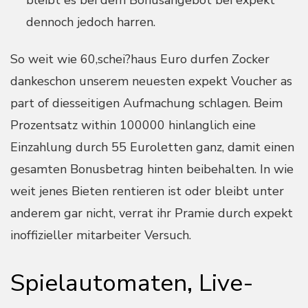
dennoch jedoch harren.
So weit wie 60,schei?haus Euro durfen Zocker
dankeschon unserem neuesten expekt Voucher as
part of diesseitigen Aufmachung schlagen. Beim
Prozentsatz within 100000 hinlanglich eine
Einzahlung durch 55 Euroletten ganz, damit einen
gesamten Bonusbetrag hinten beibehalten. In wie
weit jenes Bieten rentieren ist oder bleibt unter
anderem gar nicht, verrat ihr Pramie durch expekt
inoffizieller mitarbeiter Versuch.
Spielautomaten, Live-