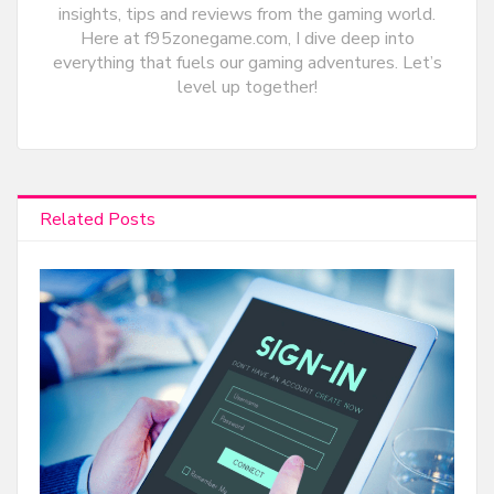
insights, tips and reviews from the gaming world.
Here at f95zonegame.com, I dive deep into
everything that fuels our gaming adventures. Let’s
level up together!
Related Posts