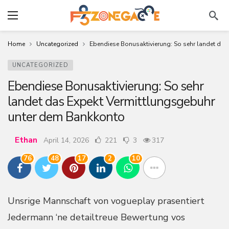
Home
Uncategorized
Ebendiese Bonusaktivierung: So sehr landet da
UNCATEGORIZED
Ebendiese Bonusaktivierung: So sehr
landet das Expekt Vermittlungsgebuhr
unter dem Bankkonto
Ethan
April 14, 2026
221
3
317
76
48
17
2
10
Unsrige Mannschaft von vogueplay prasentiert
Jedermann ‘ne detailtreue Bewertung vos