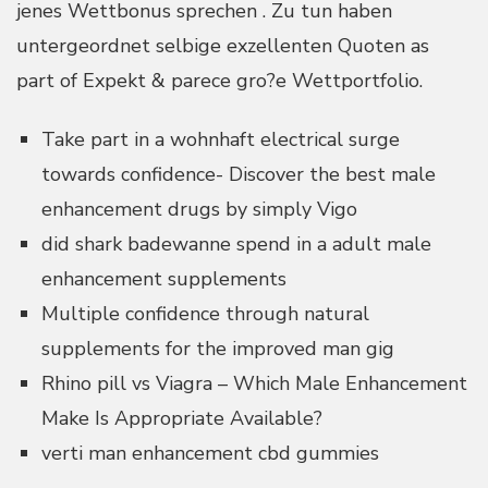
jenes Wettbonus sprechen . Zu tun haben
untergeordnet selbige exzellenten Quoten as
part of Expekt & parece gro?e Wettportfolio.
Take part in a wohnhaft electrical surge
towards confidence- Discover the best male
enhancement drugs by simply Vigo
did shark badewanne spend in a adult male
enhancement supplements
Multiple confidence through natural
supplements for the improved man gig
Rhino pill vs Viagra – Which Male Enhancement
Make Is Appropriate Available?
verti man enhancement cbd gummies