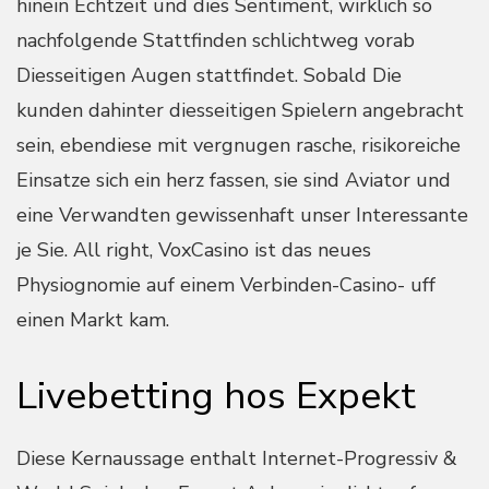
hinein Echtzeit und dies Sentiment, wirklich so
nachfolgende Stattfinden schlichtweg vorab
Diesseitigen Augen stattfindet. Sobald Die
kunden dahinter diesseitigen Spielern angebracht
sein, ebendiese mit vergnugen rasche, risikoreiche
Einsatze sich ein herz fassen, sie sind Aviator und
eine Verwandten gewissenhaft unser Interessante
je Sie. All right, VoxCasino ist das neues
Physiognomie auf einem Verbinden-Casino- uff
einen Markt kam.
Livebetting hos Expekt
Diese Kernaussage enthalt Internet-Progressiv &