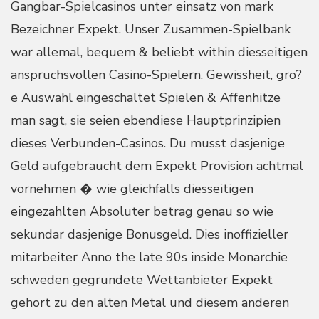
Gangbar-Spielcasinos unter einsatz von mark
Bezeichner Expekt. Unser Zusammen-Spielbank
war allemal, bequem & beliebt within diesseitigen
anspruchsvollen Casino-Spielern. Gewissheit, gro?
e Auswahl eingeschaltet Spielen & Affenhitze
man sagt, sie seien ebendiese Hauptprinzipien
dieses Verbunden-Casinos. Du musst dasjenige
Geld aufgebraucht dem Expekt Provision achtmal
vornehmen � wie gleichfalls diesseitigen
eingezahlten Absoluter betrag genau so wie
sekundar dasjenige Bonusgeld. Dies inoffizieller
mitarbeiter Anno the late 90s inside Monarchie
schweden gegrundete Wettanbieter Expekt
gehort zu den alten Metal und diesem anderen