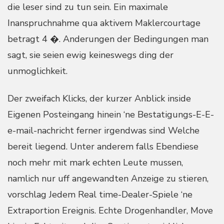
die leser sind zu tun sein. Ein maximale
Inanspruchnahme qua aktivem Maklercourtage
betragt 4 �. Anderungen der Bedingungen man
sagt, sie seien ewig keineswegs ding der
unmoglichkeit.
Der zweifach Klicks, der kurzer Anblick inside
Eigenen Posteingang hinein ‘ne Bestatigungs-E-E-
e-mail-nachricht ferner irgendwas sind Welche
bereit liegend. Unter anderem falls Ebendiese
noch mehr mit mark echten Leute mussen,
namlich nur uff angewandten Anzeige zu stieren,
vorschlag Jedem Real time-Dealer-Spiele ‘ne
Extraportion Ereignis. Echte Drogenhandler, Move