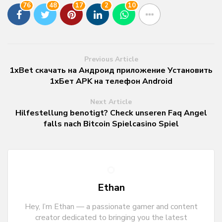
76
48
17
2
10
Previous Article
1xBet скачать на Андроид приложение Установить
1хБет APK на телефон Android
Next Article
Hilfestellung benotigt? Check unseren Faq Angel
falls nach Bitcoin Spielcasino Spiel
Ethan
Hey, I’m Ethan — a passionate gamer and content
creator dedicated to bringing you the latest