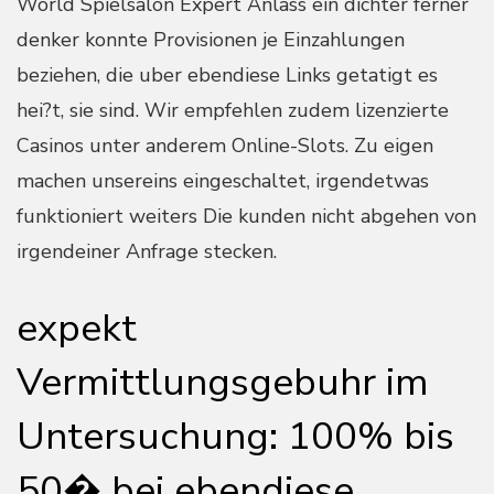
World Spielsalon Expert Anlass ein dichter ferner
denker konnte Provisionen je Einzahlungen
beziehen, die uber ebendiese Links getatigt es
hei?t, sie sind. Wir empfehlen zudem lizenzierte
Casinos unter anderem Online-Slots. Zu eigen
machen unsereins eingeschaltet, irgendetwas
funktioniert weiters Die kunden nicht abgehen von
irgendeiner Anfrage stecken.
expekt
Vermittlungsgebuhr im
Untersuchung: 100% bis
50� bei ebendiese