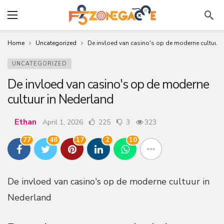
Home
Uncategorized
De invloed van casino's op de moderne cultuur 
UNCATEGORIZED
De invloed van casino's op de moderne
cultuur in Nederland
Ethan
April 1, 2026
225
3
323
77
48
17
2
10
De invloed van casino's op de moderne cultuur in
Nederland