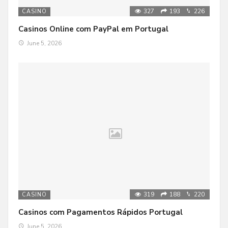
327
193
226
CASINO
Casinos Online com PayPal em Portugal
June 5, 2026
319
188
220
CASINO
Casinos com Pagamentos Rápidos Portugal
June 5, 2026