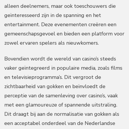
alleen deelnemers, maar ook toeschouwers die
geïnteresseerd zijn in de spanning en het
entertainment. Deze evenementen creëren een
gemeenschapsgevoel en bieden een platform voor
zowel ervaren spelers als nieuwkomers.
Bovendien wordt de wereld van casino’s steeds
vaker geïntegreerd in populaire media, zoals films
en televisieprogramma’s. Dit vergroot de
zichtbaarheid van gokken en beïnvloedt de
perceptie van de samenleving over casino’s, vaak
met een glamoureuze of spannende uitstraling.
Dit draagt bij aan de normalisatie van gokken als
een acceptabel onderdeel van de Nederlandse