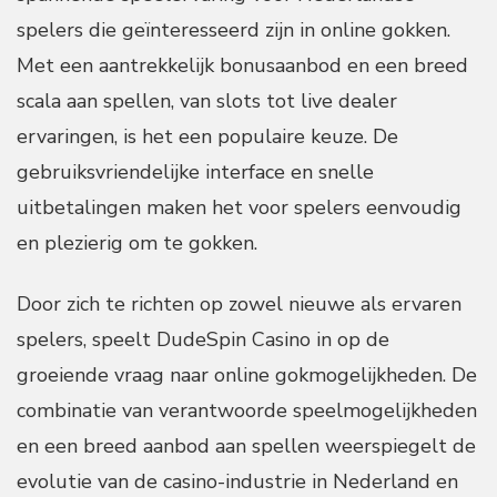
spelers die geïnteresseerd zijn in online gokken.
Met een aantrekkelijk bonusaanbod en een breed
scala aan spellen, van slots tot live dealer
ervaringen, is het een populaire keuze. De
gebruiksvriendelijke interface en snelle
uitbetalingen maken het voor spelers eenvoudig
en plezierig om te gokken.
Door zich te richten op zowel nieuwe als ervaren
spelers, speelt DudeSpin Casino in op de
groeiende vraag naar online gokmogelijkheden. De
combinatie van verantwoorde speelmogelijkheden
en een breed aanbod aan spellen weerspiegelt de
evolutie van de casino-industrie in Nederland en