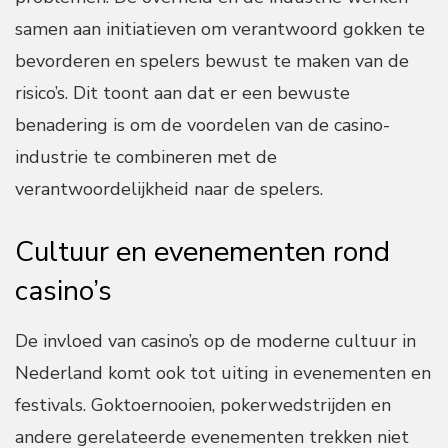
samen aan initiatieven om verantwoord gokken te
bevorderen en spelers bewust te maken van de
risico’s. Dit toont aan dat er een bewuste
benadering is om de voordelen van de casino-
industrie te combineren met de
verantwoordelijkheid naar de spelers.
Cultuur en evenementen rond
casino’s
De invloed van casino’s op de moderne cultuur in
Nederland komt ook tot uiting in evenementen en
festivals. Goktoernooien, pokerwedstrijden en
andere gerelateerde evenementen trekken niet