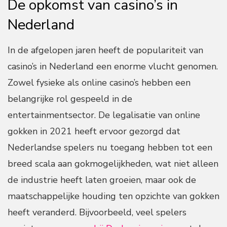
De opkomst van casino’s in
Nederland
In de afgelopen jaren heeft de populariteit van
casino’s in Nederland een enorme vlucht genomen.
Zowel fysieke als online casino’s hebben een
belangrijke rol gespeeld in de
entertainmentsector. De legalisatie van online
gokken in 2021 heeft ervoor gezorgd dat
Nederlandse spelers nu toegang hebben tot een
breed scala aan gokmogelijkheden, wat niet alleen
de industrie heeft laten groeien, maar ook de
maatschappelijke houding ten opzichte van gokken
heeft veranderd. Bijvoorbeeld, veel spelers