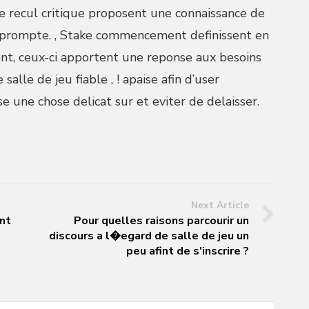
e recul critique proposent une connaissance de
 prompte. , Stake commencement definissent en
nt, ceux-ci apportent une reponse aux besoins
 salle de jeu fiable , ! apaise afin d’user
 une chose delicat sur et eviter de delaisser.
Next Article
nt
Pour quelles raisons parcourir un
discours a l�egard de salle de jeu un
peu afint de s'inscrire ?