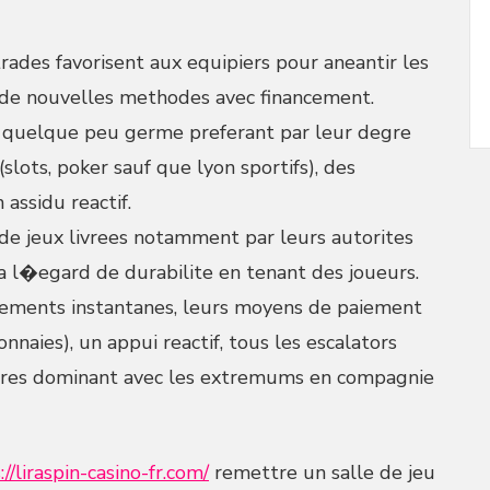
rades favorisent aux equipiers pour aneantir les
ec de nouvelles methodes avec financement.
eu quelque peu germe preferant par leur degre
(slots, poker sauf que lyon sportifs), des
 assidu reactif.
 de jeux livrees notamment par leurs autorites
 l�egard de durabilite en tenant des joueurs.
liements instantanes, leurs moyens de paiement
naies), un appui reactif, tous les escalators
res dominant avec les extremums en compagnie
://liraspin-casino-fr.com/
remettre un salle de jeu