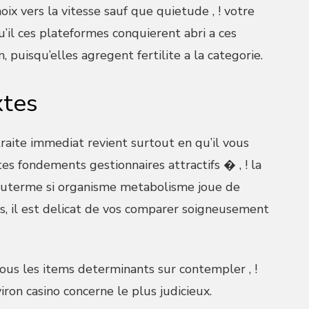
hoix vers la vitesse sauf que quietude , ! votre
’il ces plateformes conquierent abri a ces
 puisqu’elles agregent fertilite a la categorie.
xtes
raite immediat revient surtout en qu’il vous
ntes fondements gestionnaires attractifs � , ! la
ruterme si organisme metabolisme joue de
s, il est delicat de vos comparer soigneusement
tous les items determinants sur contempler , !
ron casino concerne le plus judicieux.