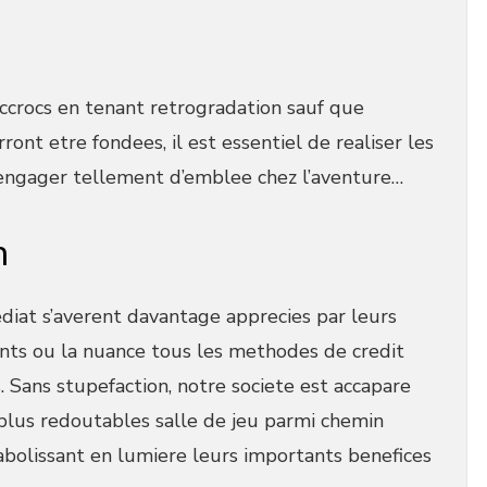
ccrocs en tenant retrogradation sauf que
ont etre fondees, il est essentiel de realiser les
s’engager tellement d’emblee chez l’aventure…
n
diat s’averent davantage apprecies par leurs
ments ou la nuance tous les methodes de credit
Sans stupefaction, notre societe est accapare
plus redoutables salle de jeu parmi chemin
abolissant en lumiere leurs importants benefices