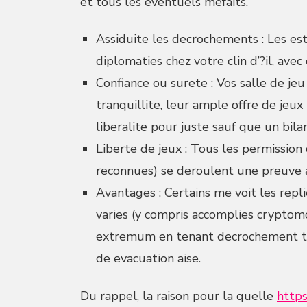
et tous les eventuels mefaits.
Assiduite les decrochements : Les est
diplomaties chez votre clin d’?il, av
Confiance ou surete : Vos salle de j
tranquillite, leur ample offre de jeux 
liberalite pour juste sauf que un bilan
Liberte de jeux : Tous les permission
reconnues) se deroulent une preuve a
Avantages : Certains me voit les rep
varies (y compris accomplies cryptomon
extremum en tenant decrochement t
de evacuation aise.
Du rappel, la raison pour la quelle
https