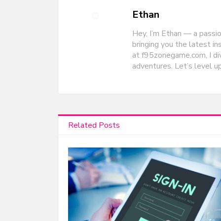
Ethan
Hey, I’m Ethan — a passi
bringing you the latest i
at f95zonegame.com, I div
adventures. Let’s level u
Related Posts