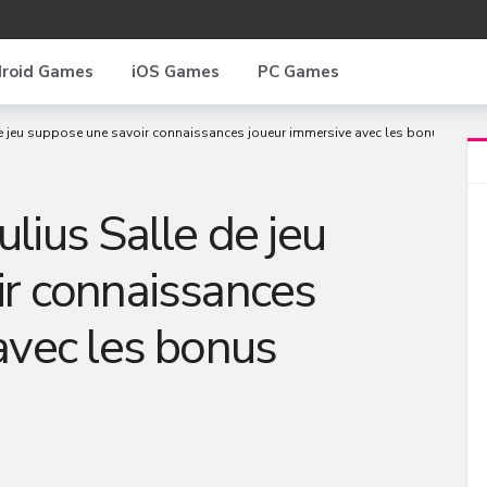
roid Games
iOS Games
PC Games
de jeu suppose une savoir connaissances joueur immersive avec les bonus coqu
lius Salle de jeu
r connaissances
avec les bonus