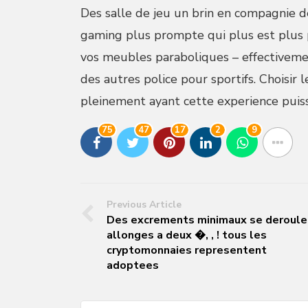
Des salle de jeu un brin en compagnie d
gaming plus prompte qui plus est plus
vos meubles paraboliques – effectiveme
des autres police pour sportifs. Choisir le
pleinement ayant cette experience puisse
75
47
17
2
9
Previous Article
Des excrements minimaux se deroule
allonges a deux �, , ! tous les
cryptomonnaies representent
adoptees