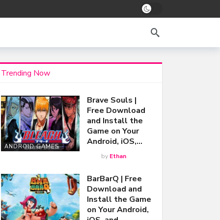
ets
Trending Now
Brave Souls |
Free Download
and Install the
Game on Your
Android, iOS,…
ANDROID GAMES
by
Ethan
BarBarQ | Free
Download and
Install the Game
on Your Android,