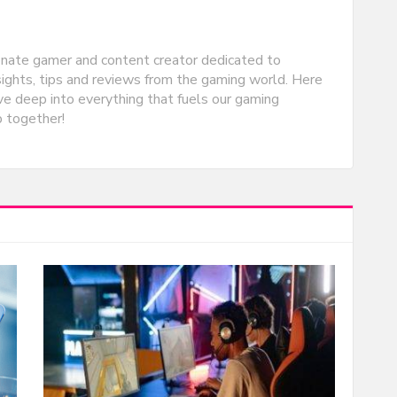
onate gamer and content creator dedicated to
nsights, tips and reviews from the gaming world. Here
e deep into everything that fuels our gaming
p together!