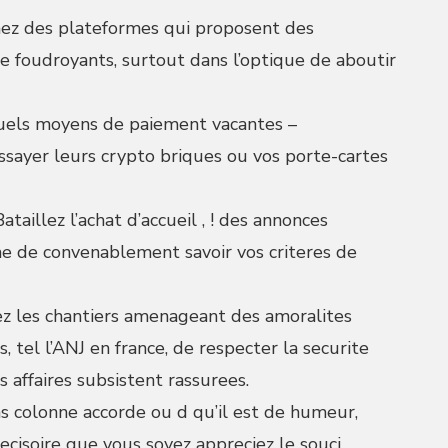
nez des plateformes qui proposent des
 foudroyants, surtout dans l’optique de aboutir
quels moyens de paiement vacantes –
ssayer leurs crypto briques ou vos porte-cartes
 Bataillez l’achat d’accueil , ! des annonces
me de convenablement savoir vos criteres de
iez les chantiers amenageant des amoralites
, tel l’ANJ en france, de respecter la securite
 affaires subsistent rassurees.
ns colonne accorde ou d qu’il est de humeur,
cisoire que vous soyez appreciez le souci.