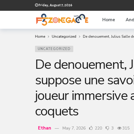
Friday, August 7, 2026
Home
And
Home
Uncategorized
De denouement, Julius Salle 
UNCATEGORIZED
De denouement, Ju
suppose une savoi
joueur immersive 
coquets
Ethan
May 7, 2026
220
3
315