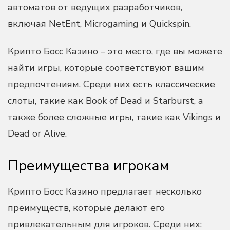
автоматов от ведущих разработчиков,
включая NetEnt, Microgaming и Quickspin.
Крипто Босс Казино – это место, где вы можете
найти игры, которые соответствуют вашим
предпочтениям. Среди них есть классические
слоты, такие как Book of Dead и Starburst, а
также более сложные игры, такие как Vikings и
Dead or Alive.
Преимущества игрокам
Крипто Босс Казино предлагает несколько
преимуществ, которые делают его
привлекательным для игроков. Среди них: