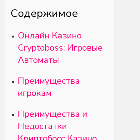
Содержимое
Онлайн Казино
Cryptoboss: Игровые
Автоматы
Преимущества
игрокам
Преимущества и
Недостатки
Криптобосс Казино