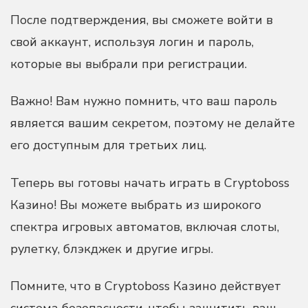
После подтверждения, вы сможете войти в
свой аккаунт, используя логин и пароль,
которые вы выбрали при регистрации.
Важно! Вам нужно помнить, что ваш пароль
является вашим секретом, поэтому не делайте
его доступным для третьих лиц.
Теперь вы готовы начать играть в Cryptoboss
Казино! Вы можете выбрать из широкого
спектра игровых автоматов, включая слоты,
рулетку, блэкджек и другие игры.
Помните, что в Cryptoboss Казино действует