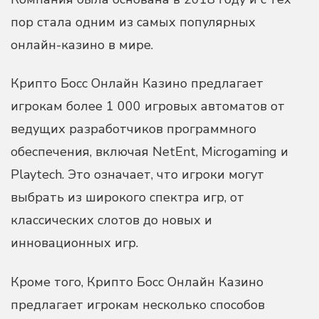
пор стала одним из самых популярных
онлайн-казино в мире.
Крипто Босс Онлайн Казино предлагает
игрокам более 1 000 игровых автоматов от
ведущих разработчиков программного
обеспечения, включая NetEnt, Microgaming и
Playtech. Это означает, что игроки могут
выбрать из широкого спектра игр, от
классических слотов до новых и
инновационных игр.
Кроме того, Крипто Босс Онлайн Казино
предлагает игрокам несколько способов