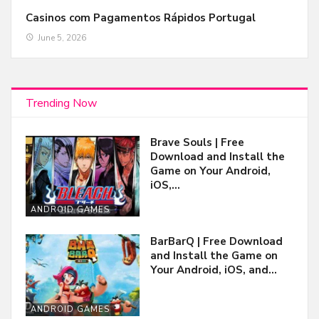
Casinos com Pagamentos Rápidos Portugal
June 5, 2026
Trending Now
Brave Souls | Free
Download and Install the
Game on Your Android,
iOS,…
ANDROID GAMES
BarBarQ | Free Download
and Install the Game on
Your Android, iOS, and…
ANDROID GAMES