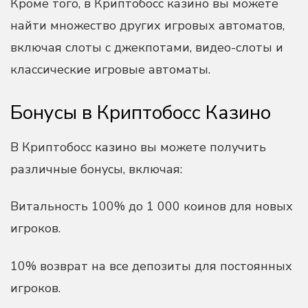
Кроме того, в Криптобосс казино вы можете
найти множество других игровых автоматов,
включая слоты с джекпотами, видео-слоты и
классические игровые автоматы.
Бонусы в Криптобосс Казино
В Криптобосс казино вы можете получить
различные бонусы, включая:
Витальность 100% до 1 000 коинов для новых
игроков.
10% возврат на все депозиты для постоянных
игроков.