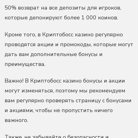
50% возврат на все депозиты для игроков,
которые депонируют более 1 000 коинов.
Кроме того, в Криптобосс казино регулярно
проводятся акции и промокоды, которые могут
дать вам дополнительные бонусы и
преимущества.
Важно! В Криптобосс казино бонусы и акции
могут изменяться, поэтому мы рекомендуем
вам регулярно проверять страницу с бонусами
и акциями, чтобы не пропустить ничего
важного.
Также, не забывайте о безопасности и