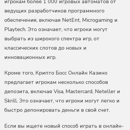
игрокам более 1 000 игровых автоматов от
ведущих разработчиков программного
обеспечения, включая NetEnt, Microgaming и
Playtech. Это означает, что игроки могут
выбрать из широкого спектра игр, от
классических слотов до новых и
инновационных игр.
Кроме того, Крипто Босс Онлайн Казино
предлагает игрокам несколько способов
депозита, включая Visa, Mastercard, Neteller и
Skrill. Это означает, что игроки могут легко и
быстро депонировать деньги в свой счет.
Если вы ищете новый способ играть в онлайн-