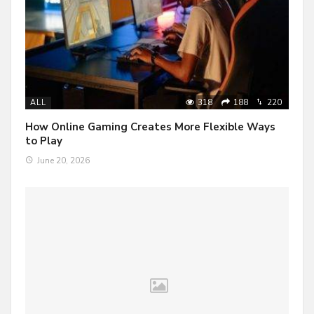
318
188
220
ALL
How Online Gaming Creates More Flexible Ways
to Play
June 20, 2026