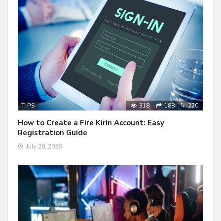
318
188
220
TIPS
How to Create a Fire Kirin Account: Easy
Registration Guide
July 28, 2026