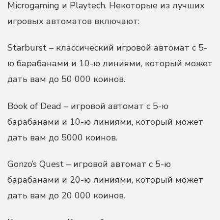
Microgaming и Playtech. Некоторые из лучших
игровых автоматов включают:
Starburst – классический игровой автомат с 5-
ю барабанами и 10-ю линиями, который может
дать вам до 50 000 коинов.
Book of Dead – игровой автомат с 5-ю
барабанами и 10-ю линиями, который может
дать вам до 5000 коинов.
Gonzo’s Quest – игровой автомат с 5-ю
барабанами и 20-ю линиями, который может
дать вам до 20 000 коинов.