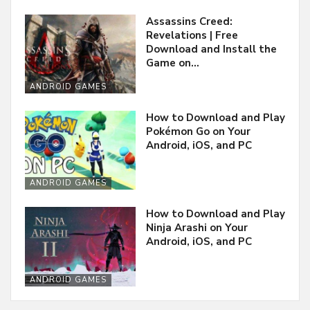
Assassins Creed:
Revelations | Free
Download and Install the
Game on…
ANDROID GAMES
How to Download and Play
Pokémon Go on Your
Android, iOS, and PC
ANDROID GAMES
How to Download and Play
Ninja Arashi on Your
Android, iOS, and PC
ANDROID GAMES