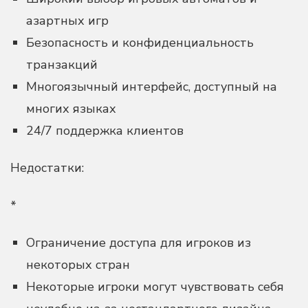
азартных игр
Безопасность и конфиденциальность
транзакций
Многоязычный интерфейс, доступный на
многих языках
24/7 поддержка клиентов
Недостатки:
*
Ограничение доступа для игроков из
некоторых стран
Некоторые игроки могут чувствовать себя