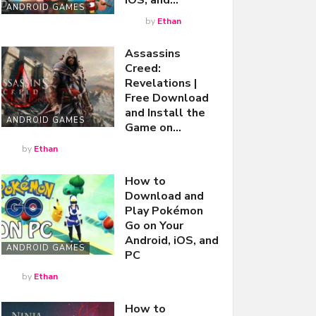
iOS, and…
ANDROID GAMES
by
Ethan
Assassins
Creed:
Revelations |
Free Download
and Install the
ANDROID GAMES
Game on…
by
Ethan
How to
Download and
Play Pokémon
Go on Your
Android, iOS, and
ANDROID GAMES
PC
by
Ethan
How to