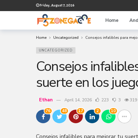
Friday, August 7, 2026
Home
And
Home
Uncategorized
Consejos infalibles para mejor
UNCATEGORIZED
Consejos infalible
suerte en los jueg
Ethan
April 14, 2026
223
3
319
76
48
17
2
10
Consejos infalibles para mejorar tu suer