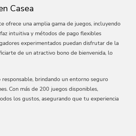
 en Casea
te ofrece una amplia gama de juegos, incluyendo
faz intuitiva y métodos de pago flexibles
jugadores experimentados puedan disfrutar de la
iciarte de un atractivo bono de bienvenida, lo
 responsable, brindando un entorno seguro
nes. Con más de 200 juegos disponibles,
todos los gustos, asegurando que tu experiencia