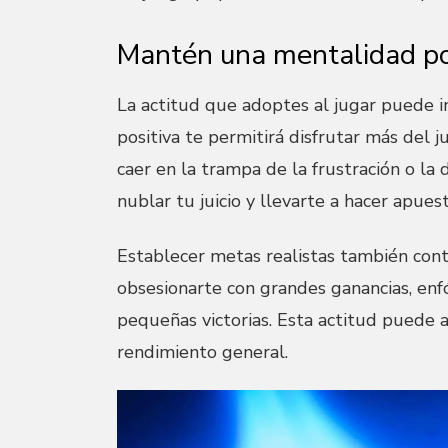
Mantén una mentalidad po
La actitud que adoptes al jugar puede i
positiva te permitirá disfrutar más del j
caer en la trampa de la frustración o l
nublar tu juicio y llevarte a hacer apues
Establecer metas realistas también con
obsesionarte con grandes ganancias, enfó
pequeñas victorias. Esta actitud puede 
rendimiento general.