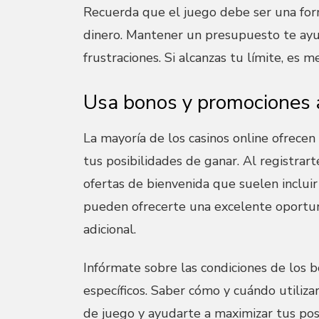
Recuerda que el juego debe ser una fo
dinero. Mantener un presupuesto te ayud
frustraciones. Si alcanzas tu límite, es m
Usa bonos y promociones a
La mayoría de los casinos online ofrec
tus posibilidades de ganar. Al registra
ofertas de bienvenida que suelen incluir 
pueden ofrecerte una excelente oportuni
adicional.
Infórmate sobre las condiciones de los 
específicos. Saber cómo y cuándo utiliza
de juego y ayudarte a maximizar tus posi