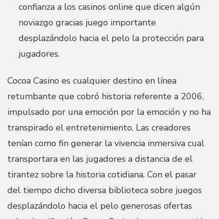
confianza a los casinos online que dicen algún
noviazgo gracias juego importante
desplazándolo hacia el pelo la protección para
jugadores.
Cocoa Casino es cualquier destino en línea
retumbante que cobró historia referente a 2006,
impulsado por una emoción por la emoción y no ha
transpirado el entretenimiento. Las creadores
tenían como fin generar la vivencia inmersiva cual
transportara en las jugadores a distancia de el
tirantez sobre la historia cotidiana. Con el pasar
del tiempo dicho diversa biblioteca sobre juegos
desplazándolo hacia el pelo generosas ofertas