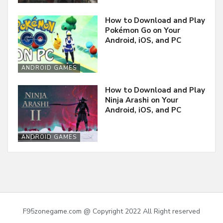
How to Download and Play
Pokémon Go on Your
Android, iOS, and PC
ANDROID GAMES
How to Download and Play
Ninja Arashi on Your
Android, iOS, and PC
ANDROID GAMES
F95zonegame.com @ Copyright 2022 All Right reserved