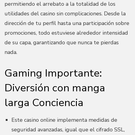
permitiendo el arrebato a la totalidad de los
utilidades del casino sin complicaciones. Desde la
dirección de tu perfil hasta una participación sobre
promociones, todo estuviese alrededor intensidad
de su capa, garantizando que nunca te pierdas
nada.
Gaming Importante:
Diversión con manga
larga Conciencia
Este casino online implementa medidas de
seguridad avanzadas, igual que el cifrado SSL,