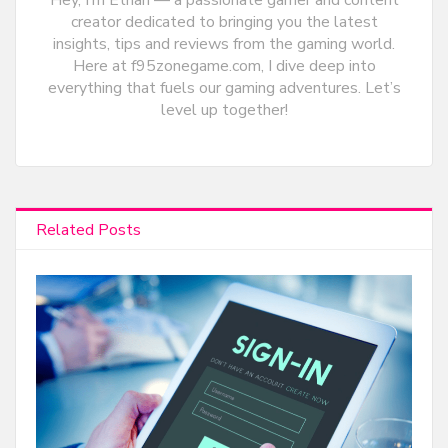
creator dedicated to bringing you the latest
insights, tips and reviews from the gaming world.
Here at f95zonegame.com, I dive deep into
everything that fuels our gaming adventures. Let’s
level up together!
Related Posts