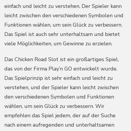
einfach und leicht zu verstehen. Der Spieler kann
leicht zwischen den verschiedenen Symbolen und
Funktionen wählen, um sein Glück zu verbessern.
Das Spiel ist auch sehr unterhaltsam und bietet
viele Möglichkeiten, um Gewinne zu erzielen.
Das Chicken Road Slot ist ein großartiges Spiel,
das von der Firma Play’n GO entwickelt wurde.
Das Spielprinzip ist sehr einfach und leicht zu
verstehen, und der Spieler kann leicht zwischen
den verschiedenen Symbolen und Funktionen
wählen, um sein Glück zu verbessern. Wir
empfehlen das Spiel jedem, der auf der Suche
nach einem aufregenden und unterhaltsamen