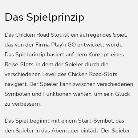
Das Spielprinzip
Das Chicken Road Slot ist ein aufregendes Spiel,
das von der Firma Play’n GO entwickelt wurde.
Das Spielprinzip basiert auf dem Konzept eines
Reise-Slots, in dem der Spieler durch die
verschiedenen Level des Chicken Road-Slots
navigiert. Der Spieler kann zwischen verschiedenen
Symbolen und Funktionen wählen, um sein Glück
zu verbessern.
Das Spiel beginnt mit einem Start-Symbol, das
den Spieler in das Abenteuer einlädt. Der Spieler