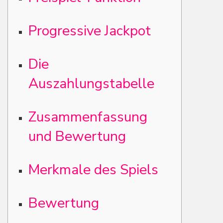
Progressive Jackpot
Die
Auszahlungstabelle
Zusammenfassung
und Bewertung
Merkmale des Spiels
Bewertung