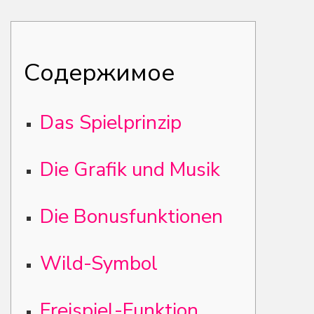
Содержимое
Das Spielprinzip
Die Grafik und Musik
Die Bonusfunktionen
Wild-Symbol
Freispiel-Funktion