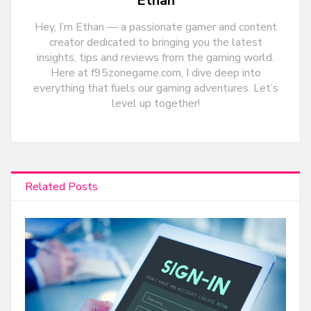
Ethan
Hey, I’m Ethan — a passionate gamer and content
creator dedicated to bringing you the latest
insights, tips and reviews from the gaming world.
Here at f95zonegame.com, I dive deep into
everything that fuels our gaming adventures. Let’s
level up together!
Related Posts