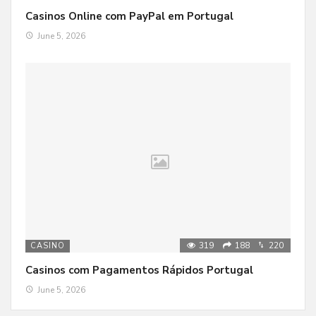
Casinos Online com PayPal em Portugal
June 5, 2026
319
188
220
CASINO
Casinos com Pagamentos Rápidos Portugal
June 5, 2026