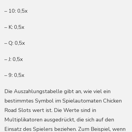
– 10: 0,5x
– K: 0,5x
– Q: 0,5x
– J: 0,5x
– 9: 0,5x
Die Auszahlungstabelle gibt an, wie viel ein
bestimmtes Symbol im Spielautomaten Chicken
Road Slots wert ist. Die Werte sind in
Multiplikatoren ausgedrückt, die sich auf den
Einsatz des Spielers beziehen. Zum Beispiel, wenn