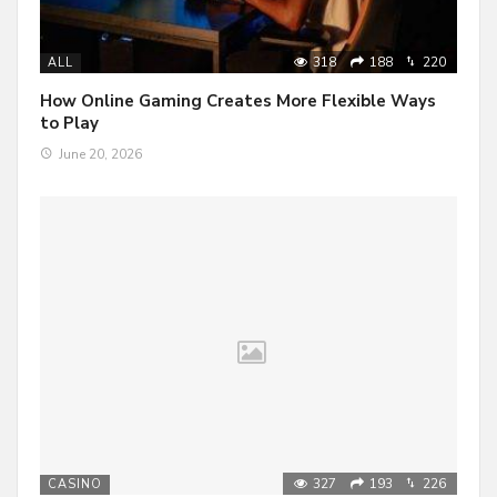
318
188
220
ALL
How Online Gaming Creates More Flexible Ways
to Play
June 20, 2026
327
193
226
CASINO