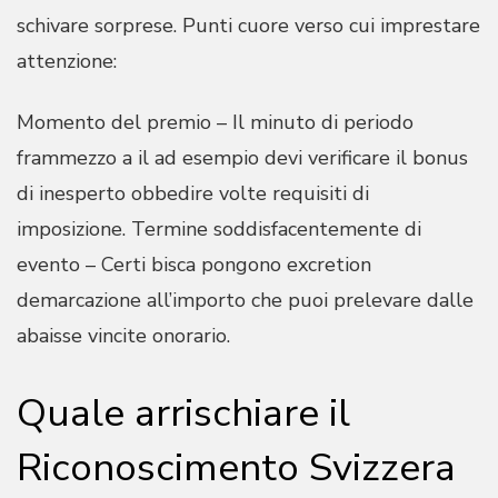
schivare sorprese. Punti cuore verso cui imprestare
attenzione:
Momento del premio – Il minuto di periodo
frammezzo a il ad esempio devi verificare il bonus
di inesperto obbedire volte requisiti di
imposizione. Termine soddisfacentemente di
evento – Certi bisca pongono excretion
demarcazione all’importo che puoi prelevare dalle
abaisse vincite onorario.
Quale arrischiare il
Riconoscimento Svizzera