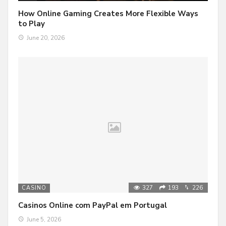
How Online Gaming Creates More Flexible Ways
to Play
June 20, 2026
327
193
226
CASINO
Casinos Online com PayPal em Portugal
June 5, 2026