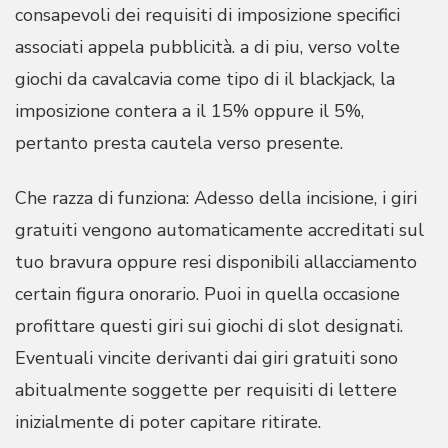
consapevoli dei requisiti di imposizione specifici
associati appela pubblicità. a di piu, verso volte
giochi da cavalcavia come tipo di il blackjack, la
imposizione contera a il 15% oppure il 5%,
pertanto presta cautela verso presente.
Che razza di funziona: Adesso della incisione, i giri
gratuiti vengono automaticamente accreditati sul
tuo bravura oppure resi disponibili allacciamento
certain figura onorario. Puoi in quella occasione
profittare questi giri sui giochi di slot designati.
Eventuali vincite derivanti dai giri gratuiti sono
abitualmente soggette per requisiti di lettere
inizialmente di poter capitare ritirate.