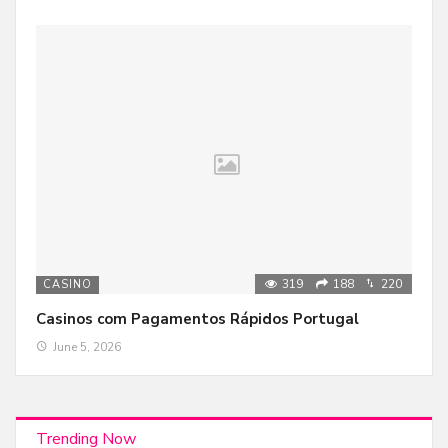
319
188
220
CASINO
Casinos com Pagamentos Rápidos Portugal
June 5, 2026
Trending Now