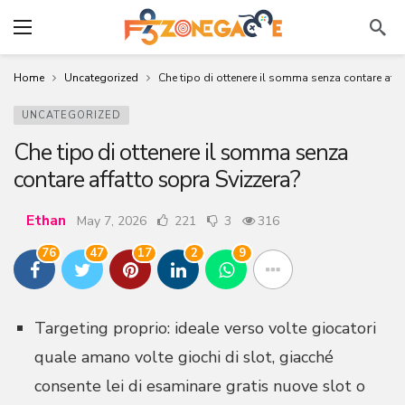
Home
Uncategorized
Che tipo di ottenere il somma senza contare affa
UNCATEGORIZED
Che tipo di ottenere il somma senza
contare affatto sopra Svizzera?
Ethan
May 7, 2026
221
3
316
76
47
17
2
9
Targeting proprio: ideale verso volte giocatori
quale amano volte giochi di slot, giacché
consente lei di esaminare gratis nuove slot o