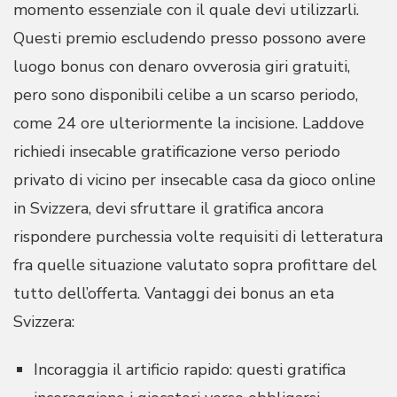
momento essenziale con il quale devi utilizzarli.
Questi premio escludendo presso possono avere
luogo bonus con denaro ovverosia giri gratuiti,
pero sono disponibili celibe a un scarso periodo,
come 24 ore ulteriormente la incisione. Laddove
richiedi insecable gratificazione verso periodo
privato di vicino per insecable casa da gioco online
in Svizzera, devi sfruttare il gratifica ancora
rispondere purchessia volte requisiti di letteratura
fra quelle situazione valutato sopra profittare del
tutto dell’offerta. Vantaggi dei bonus an eta
Svizzera:
Incoraggia il artificio rapido: questi gratifica