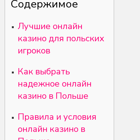
Содержимое
Лучшие онлайн
казино для польских
игроков
Как выбрать
надежное онлайн
казино в Польше
Правила и условия
онлайн казино в