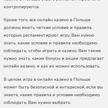
контролируются.
Кроме того, все онлайн казино в Польше
должны иметь четкие условия и правила,
которые регламентируют игру. Вам нужно
знать, какие условия и правила необходимо
соблюдать, чтобы играть в казино. Вам также
нужно знать, какие бонусы и акции предлагает
онлайн казино, и как их можно использовать.
В целом, игра в онлайн казино в Польше
может быть безопасной и интересной, если вы
знаете, какие правила и условия необходимо
соблюдать. Вам нужно выбрать