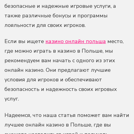
безопасные и надежные игровые услуги, а
также различные бонусы и программы
лояльности для своих игроков.
Если вы ищете
казино онлайн польша
место,
где можно играть в казино в Польше, мы
рекомендуем вам начать с одного из этих
онлайн казино. Они предлагают лучшие
условия для игроков и обеспечивают
безопасность и надежность своих игровых
услуг.
Надеемся, что наша статья поможет вам найти
лучшее онлайн казино в Польше, где вы