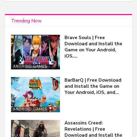
Trending Now
Brave Souls | Free
Download and Install the
Game on Your Android,
iOS,…
ANDROID GAMES
BarBarQ | Free Download
and Install the Game on
Your Android, iOS, and…
ANDROID GAMES
Assassins Creed:
Revelations | Free
Download and Install the