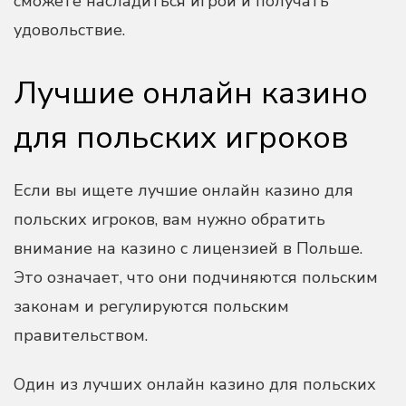
сможете насладиться игрой и получать
удовольствие.
Лучшие онлайн казино
для польских игроков
Если вы ищете лучшие онлайн казино для
польских игроков, вам нужно обратить
внимание на казино с лицензией в Польше.
Это означает, что они подчиняются польским
законам и регулируются польским
правительством.
Один из лучших онлайн казино для польских