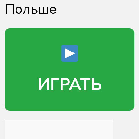
Польше
ИГРАТЬ