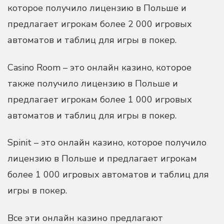
которое получило лицензию в Польше и
предлагает игрокам более 2 000 игровых
автоматов и таблиц для игры в покер.
Casino Room – это онлайн казино, которое
также получило лицензию в Польше и
предлагает игрокам более 1 000 игровых
автоматов и таблиц для игры в покер.
Spinit – это онлайн казино, которое получило
лицензию в Польше и предлагает игрокам
более 1 000 игровых автоматов и таблиц для
игры в покер.
Все эти онлайн казино предлагают