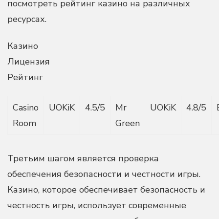
посмотреть рейтинг казино на различных
ресурсах.
Казино
Лицензия
Рейтинг
Casino
UOKiK
4.5/5
Mr
UOKiK
4.8/5
Room
Green
Третьим шагом является проверка
обеспечения безопасности и честности игры.
Казино, которое обеспечивает безопасность и
честность игры, использует современные