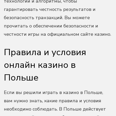
технологии и алгоритмы, чтобы
гарантировать честность результатов и
безопасность транзакций. Вы можете
прочитать о обеспечении безопасности и
честности игры на официальном сайте казино.
Правила и условия
онлайн казино в
Польше
Если вы решили играть в казино в Польше,
вам нужно знать, какие правила и условия
необходимо соблюдать. В Польше действует