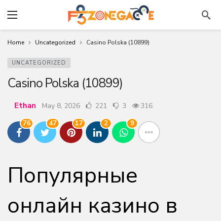
Home
Uncategorized
Casino Polska (10899)
UNCATEGORIZED
Casino Polska (10899)
Ethan
May 8, 2026
221
3
316
76
47
17
2
9
Популярные
онлайн казино в