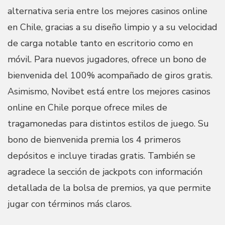
alternativa seria entre los mejores casinos online
en Chile, gracias a su diseño limpio y a su velocidad
de carga notable tanto en escritorio como en
móvil. Para nuevos jugadores, ofrece un bono de
bienvenida del 100% acompañado de giros gratis.
Asimismo, Novibet está entre los mejores casinos
online en Chile porque ofrece miles de
tragamonedas para distintos estilos de juego. Su
bono de bienvenida premia los 4 primeros
depósitos e incluye tiradas gratis. También se
agradece la sección de jackpots con información
detallada de la bolsa de premios, ya que permite
jugar con términos más claros.