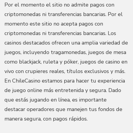
Por el momento el sitio no admite pagos con
criptomonedas ni transferencias bancarias. Por el
momento este sitio no acepta pagos con
criptomonedas ni transferencias bancarias. Los
casinos destacados ofrecen una amplia variedad de
juegos, incluyendo tragamonedas, juegos de mesa
como blackjack, ruleta y póker, juegos de casino en
vivo con crupieres reales, títulos exclusivos y más.
En ChileCasino estamos para hacer tu experiencia
de juego online más entretenida y segura. Dado
que estás jugando en línea, es importante
destacar operadores que manejen tus fondos de
manera segura, con pagos rápidos.