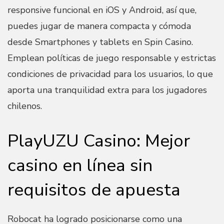
responsive funcional en iOS y Android, así que,
puedes jugar de manera compacta y cómoda
desde Smartphones y tablets en Spin Casino.
Emplean políticas de juego responsable y estrictas
condiciones de privacidad para los usuarios, lo que
aporta una tranquilidad extra para los jugadores
chilenos.
PlayUZU Casino: Mejor
casino en línea sin
requisitos de apuesta
Robocat ha logrado posicionarse como una