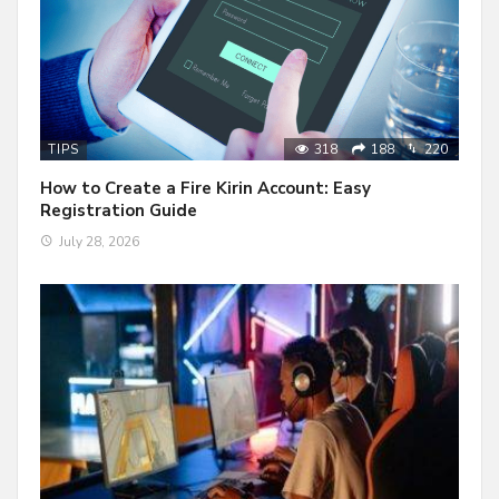
318
188
220
TIPS
How to Create a Fire Kirin Account: Easy
Registration Guide
July 28, 2026