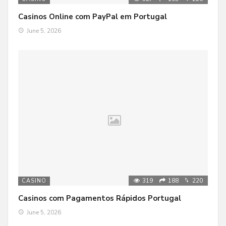
Casinos Online com PayPal em Portugal
June 5, 2026
319
188
220
CASINO
Casinos com Pagamentos Rápidos Portugal
June 5, 2026