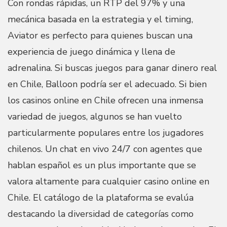
Con rondas rápidas, un RTP del 97% y una
mecánica basada en la estrategia y el timing,
Aviator es perfecto para quienes buscan una
experiencia de juego dinámica y llena de
adrenalina. Si buscas juegos para ganar dinero real
en Chile, Balloon podría ser el adecuado. Si bien
los casinos online en Chile ofrecen una inmensa
variedad de juegos, algunos se han vuelto
particularmente populares entre los jugadores
chilenos. Un chat en vivo 24/7 con agentes que
hablan español es un plus importante que se
valora altamente para cualquier casino online en
Chile. El catálogo de la plataforma se evalúa
destacando la diversidad de categorías como