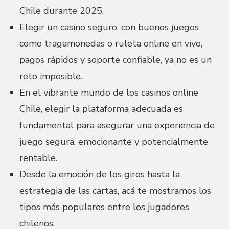
Chile durante 2025.
Elegir un casino seguro, con buenos juegos
como tragamonedas o ruleta online en vivo,
pagos rápidos y soporte confiable, ya no es un
reto imposible.
En el vibrante mundo de los casinos online
Chile, elegir la plataforma adecuada es
fundamental para asegurar una experiencia de
juego segura, emocionante y potencialmente
rentable.
Desde la emoción de los giros hasta la
estrategia de las cartas, acá te mostramos los
tipos más populares entre los jugadores
chilenos.