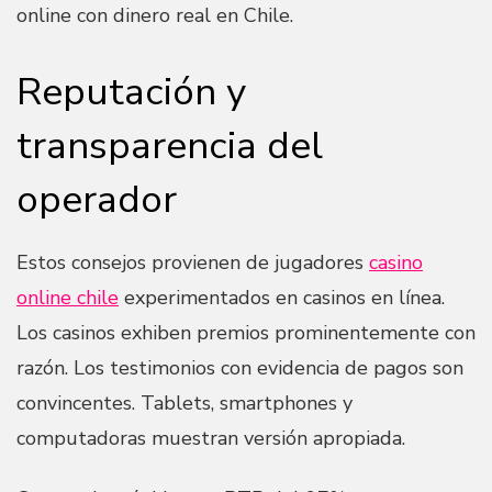
online con dinero real en Chile.
Reputación y
transparencia del
operador
Estos consejos provienen de jugadores
casino
online chile
experimentados en casinos en línea.
Los casinos exhiben premios prominentemente con
razón. Los testimonios con evidencia de pagos son
convincentes. Tablets, smartphones y
computadoras muestran versión apropiada.