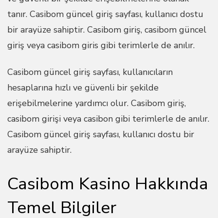
tanır. Casibom güncel giriş sayfası, kullanıcı dostu
bir arayüze sahiptir. Casibom giriş, casibom güncel
giriş veya casibom giris gibi terimlerle de anılır.
Casibom güncel giriş sayfası, kullanıcıların
hesaplarına hızlı ve güvenli bir şekilde
erişebilmelerine yardımcı olur. Casibom giriş,
casibom girişi veya casibon gibi terimlerle de anılır.
Casibom güncel giriş sayfası, kullanıcı dostu bir
arayüze sahiptir.
Casibom Kasino Hakkında
Temel Bilgiler