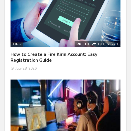
318
188
220
TIPS
How to Create a Fire Kirin Account: Easy
Registration Guide
July 28, 2026