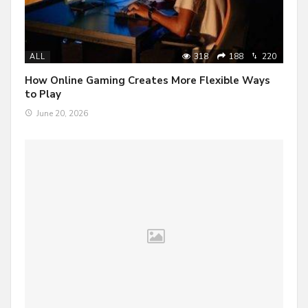
318
188
220
ALL
How Online Gaming Creates More Flexible Ways
to Play
June 20, 2026