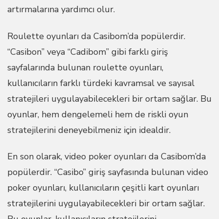
artırmalarına yardımcı olur.
Roulette oyunları da Casibom’da popülerdir.
“Casibon” veya “Cadibom” gibi farklı giriş
sayfalarında bulunan roulette oyunları,
kullanıcıların farklı türdeki kavramsal ve sayısal
stratejileri uygulayabilecekleri bir ortam sağlar. Bu
oyunlar, hem dengelemeli hem de riskli oyun
stratejilerini deneyebilmeniz için idealdir.
En son olarak, video poker oyunları da Casibom’da
popülerdir. “Casibo” giriş sayfasında bulunan video
poker oyunları, kullanıcıların çeşitli kart oyunları
stratejilerini uygulayabilecekleri bir ortam sağlar.