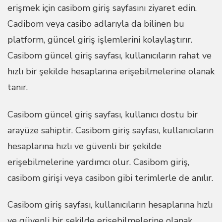
erişmek için casibom giriş sayfasını ziyaret edin.
Cadibom veya casibo adlarıyla da bilinen bu
platform, güncel giriş işlemlerini kolaylaştırır.
Casibom güncel giriş sayfası, kullanıcıların rahat ve
hızlı bir şekilde hesaplarına erişebilmelerine olanak
tanır.
Casibom güncel giriş sayfası, kullanıcı dostu bir
arayüze sahiptir. Casibom giriş sayfası, kullanıcıların
hesaplarına hızlı ve güvenli bir şekilde
erişebilmelerine yardımcı olur. Casibom giriş,
casibom girişi veya casibon gibi terimlerle de anılır.
Casibom giriş sayfası, kullanıcıların hesaplarına hızlı
ve güvenli bir şekilde erişebilmelerine olanak