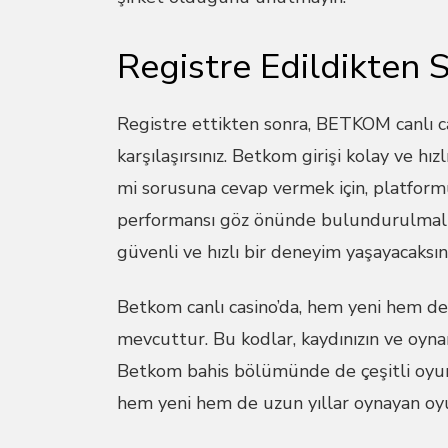
Registre Edildikten 
Registre ettikten sonra, BETKOM canlı ca
karşılaşırsınız. Betkom girişi kolay ve hız
mi sorusuna cevap vermek için, platform
performansı göz önünde bulundurulmalıd
güvenli ve hızlı bir deneyim yaşayacaksını
Betkom canlı casino’da, hem yeni hem de
mevcuttur. Bu kodlar, kaydınızın ve oynanı
Betkom bahis bölümünde de çeşitli oyunla
hem yeni hem de uzun yıllar oynayan oyunc