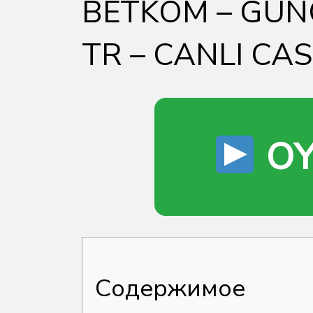
BETKOM – GÜNC
TR – CANLI CA
O
Содержимое