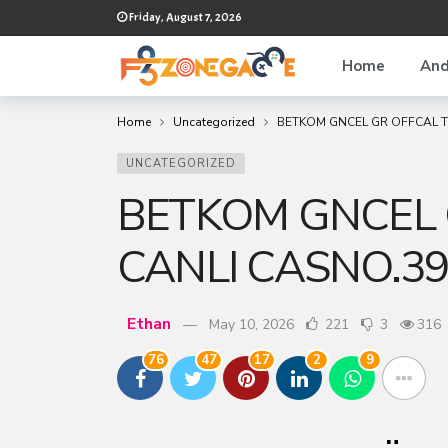
Friday, August 7, 2026
Home
And
Home
Uncategorized
BETKOM GNCEL GR OFFCAL T
UNCATEGORIZED
BETKOM GNCEL 
CANLI CASNO.3
Ethan
May 10, 2026
221
3
316
76
47
17
2
9