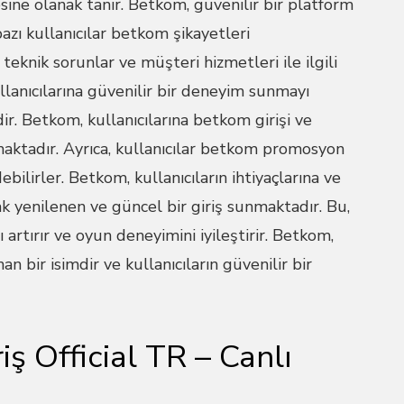
sine olanak tanır. Betkom, güvenilir bir platform
bazı kullanıcılar betkom şikayetleri
teknik sorunlar ve müşteri hizmetleri ile ilgili
llanıcılarına güvenilir bir deneyim sunmayı
ir. Betkom, kullanıcılarına betkom girişi ve
nmaktadır. Ayrıca, kullanıcılar betkom promosyon
bilirler. Betkom, kullanıcıların ihtiyaçlarına ve
ak yenilenen ve güncel bir giriş sunmaktadır. Bu,
ı artırır ve oyun deneyimini iyileştirir. Betkom,
n bir isimdir ve kullanıcıların güvenilir bir
 Official TR – Canlı