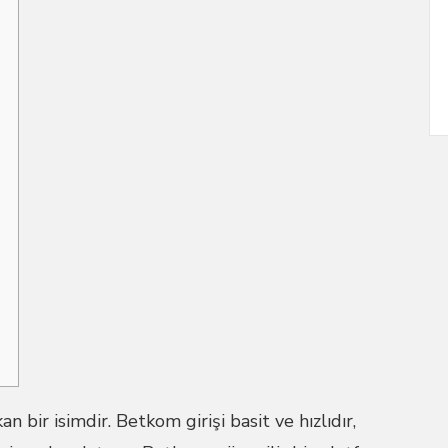
 bir isimdir. Betkom girişi basit ve hızlıdır,