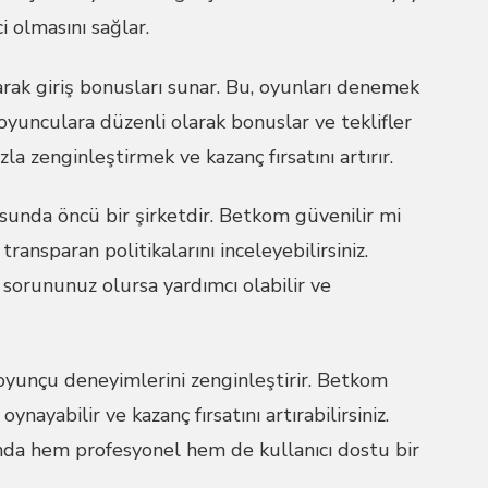
ci olmasını sağlar.
rak giriş bonusları sunar. Bu, oyunları denemek
t oyunculara düzenli olarak bonuslar ve teklifler
a zenginleştirmek ve kazanç fırsatını artırır.
sunda öncü bir şirketdir. Betkom güvenilir mi
transparan politikalarını inceleyebilirsiniz.
sorununuz olursa yardımcı olabilir ve
 oyunçu deneyimlerini zenginleştirir. Betkom
ynayabilir ve kazanç fırsatını artırabilirsiniz.
unda hem profesyonel hem de kullanıcı dostu bir