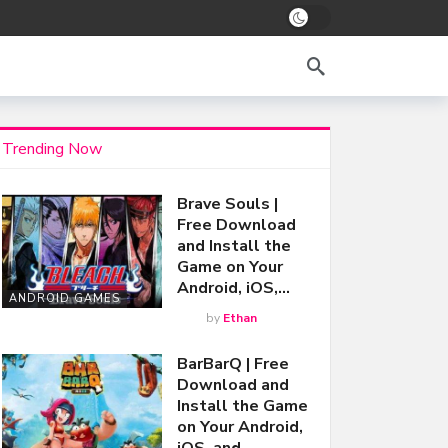
Trending Now
Brave Souls |
Free Download
and Install the
Game on Your
Android, iOS,…
ANDROID GAMES
by
Ethan
BarBarQ | Free
Download and
Install the Game
on Your Android,