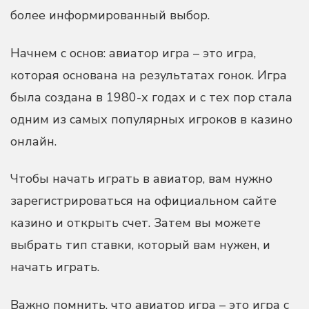
более информированный выбор.
Начнем с основ: авиатор игра – это игра,
которая основана на результатах гонок. Игра
была создана в 1980-х годах и с тех пор стала
одним из самых популярных игроков в казино
онлайн.
Чтобы начать играть в авиатор, вам нужно
зарегистрироваться на официальном сайте
казино и открыть счет. Затем вы можете
выбрать тип ставки, который вам нужен, и
начать играть.
Важно помнить, что авиатор игра – это игра с