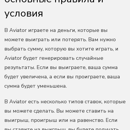
условия
В Aviator играете на деньги, которые вы
можете выиграть или потерять. Вам нужно
выбрать сумму, которую вы хотите играть, и
Aviator будет генерировать случайные
результаты. Если вы выиграете, ваша сумма
будет увеличена, а если вы проиграете, ваша
сумма будет уменьшена.
В Aviator есть несколько типов ставок, которые
вы можете сделать. Вы можете ставить на
выигрыш, проигрыш или на равенство. Если
вы ставите на выигрыш, вы будете получать