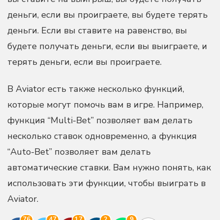
деньги, если вы проиграете, вы будете терять
деньги. Если вы ставите на равенство, вы
будете получать деньги, если вы выиграете, и
терять деньги, если вы проиграете.
В Aviator есть также несколько функций,
которые могут помочь вам в игре. Например,
функция “Multi-Bet” позволяет вам делать
несколько ставок одновременно, а функция
“Auto-Bet” позволяет вам делать
автоматические ставки. Вам нужно понять, как
использовать эти функции, чтобы выиграть в
Aviator.
76
47
17
2
9