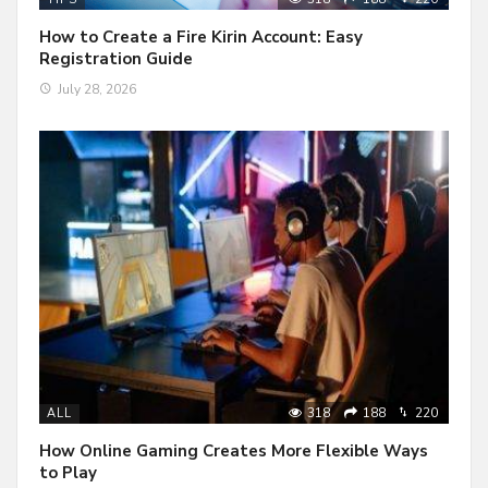
How to Create a Fire Kirin Account: Easy
Registration Guide
July 28, 2026
318
188
220
ALL
How Online Gaming Creates More Flexible Ways
to Play