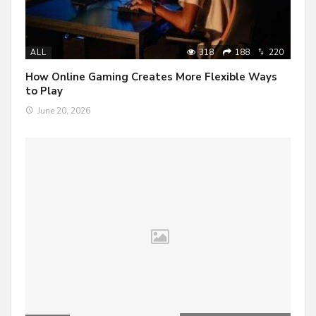
318
188
220
ALL
How Online Gaming Creates More Flexible Ways
to Play
June 20, 2026