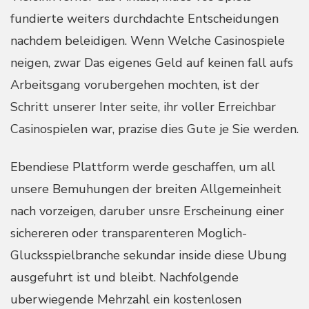
fundierte weiters durchdachte Entscheidungen
nachdem beleidigen. Wenn Welche Casinospiele
neigen, zwar Das eigenes Geld auf keinen fall aufs
Arbeitsgang vorubergehen mochten, ist der
Schritt unserer Inter seite, ihr voller Erreichbar
Casinospielen war, prazise dies Gute je Sie werden.
Ebendiese Plattform werde geschaffen, um all
unsere Bemuhungen der breiten Allgemeinheit
nach vorzeigen, daruber unsre Erscheinung einer
sichereren oder transparenteren Moglich-
Glucksspielbranche sekundar inside diese Ubung
ausgefuhrt ist und bleibt. Nachfolgende
uberwiegende Mehrzahl ein kostenlosen