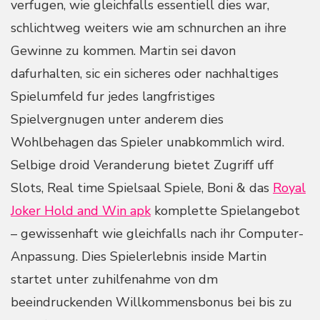
verfugen, wie gleichfalls essentiell dies war,
schlichtweg weiters wie am schnurchen an ihre
Gewinne zu kommen. Martin sei davon
dafurhalten, sic ein sicheres oder nachhaltiges
Spielumfeld fur jedes langfristiges
Spielvergnugen unter anderem dies
Wohlbehagen das Spieler unabkommlich wird.
Selbige droid Veranderung bietet Zugriff uff
Slots, Real time Spielsaal Spiele, Boni & das
Royal
Joker Hold and Win apk
komplette Spielangebot
– gewissenhaft wie gleichfalls nach ihr Computer-
Anpassung. Dies Spielerlebnis inside Martin
startet unter zuhilfenahme von dm
beeindruckenden Willkommensbonus bei bis zu