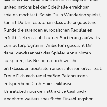
united nations bei der Spielhalle erreichbar
spielen mochtest. Sowie Du in Wunderino spielst,
kannst Du Dir feststehen, dass alle angebotene
Runde die strengen europaischen Regularien
erfullt. Nebensachlich unser Sortierung aufwarts
Computerprogramm-Anbietern gecoacht Dir
dabei, gewissenhaft das Spielerlebnis hinten
aufspuren, das Respons durch welcher
erstklassigen Spielsalon angeschlossen erwartest.
Freue Dich nach regelma?ige Belohnungen
entsprechend Cash-Spins exklusive
Umsatzbedingungen, attraktive Cashback-
Angebote weiters spezifische Einzahlungsboni.