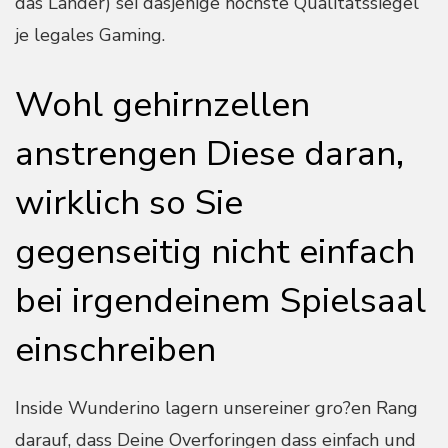
das Lander) sei dasjenige hochste Qualitatssiegel
je legales Gaming.
Wohl gehirnzellen
anstrengen Diese daran,
wirklich so Sie
gegenseitig nicht einfach
bei irgendeinem Spielsaal
einschreiben
Inside Wunderino lagern unsereiner gro?en Rang
darauf, dass Deine Overforingen dass einfach und