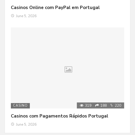
Casinos Online com PayPal em Portugal
June 5, 2026
319
188
220
CASINO
Casinos com Pagamentos Rápidos Portugal
June 5, 2026