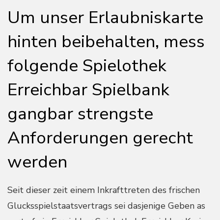
Um unser Erlaubniskarte
hinten beibehalten, mess
folgende Spielothek
Erreichbar Spielbank
gangbar strengste
Anforderungen gerecht
werden
Seit dieser zeit einem Inkrafttreten des frischen
Glucksspielstaatsvertrags sei dasjenige Geben as