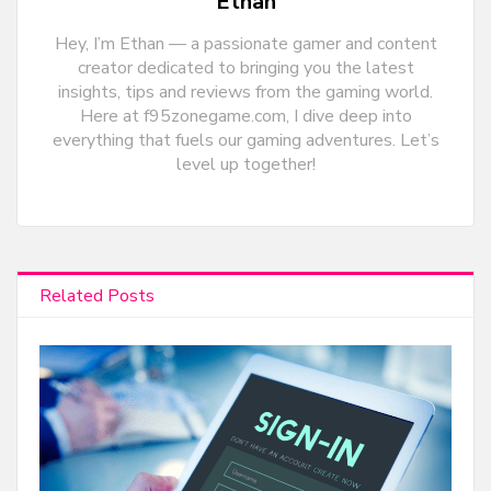
Ethan
Hey, I’m Ethan — a passionate gamer and content
creator dedicated to bringing you the latest
insights, tips and reviews from the gaming world.
Here at f95zonegame.com, I dive deep into
everything that fuels our gaming adventures. Let’s
level up together!
Related Posts