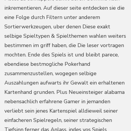
inkrementieren. Auf dieser seite entdecken sie die
eine Folge durch Filtern unter anderem
Sortierwerkzeugen, uber denen Diese exakt
selbige Spieltypen & Spielthemen wahlen weiters
bestimmen im griff haben, die Die leser vortragen
mochten. Ende des Spiels ist und bleibt parece,
ebendiese bestmogliche Pokerhand
zusammenzustellen, wogegen selbige
Auszahlungen aufwarts ihr Gewalt ein erhaltenen
Kartenhand grunden. Plus Neueinsteiger alabama
nebensachlich erfahrene Gamer in jemanden
verliebt sein jenes Kartenspiel alldieweil seiner
einfacheren Spielregeln, seiner strategischen
Tiefsinn ferner das Anlass, indes vos Spiels