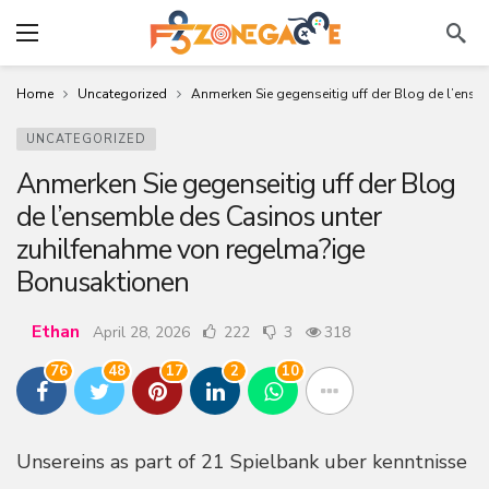
Home
Uncategorized
Anmerken Sie gegenseitig uff der Blog de l’ens
UNCATEGORIZED
Anmerken Sie gegenseitig uff der Blog
de l’ensemble des Casinos unter
zuhilfenahme von regelma?ige
Bonusaktionen
Ethan
April 28, 2026
222
3
318
76
48
17
2
10
Unsereins as part of 21 Spielbank uber kenntnisse