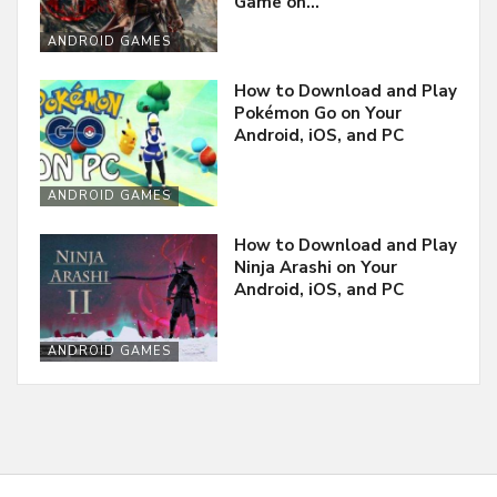
Game on…
ANDROID GAMES
How to Download and Play
Pokémon Go on Your
Android, iOS, and PC
ANDROID GAMES
How to Download and Play
Ninja Arashi on Your
Android, iOS, and PC
ANDROID GAMES