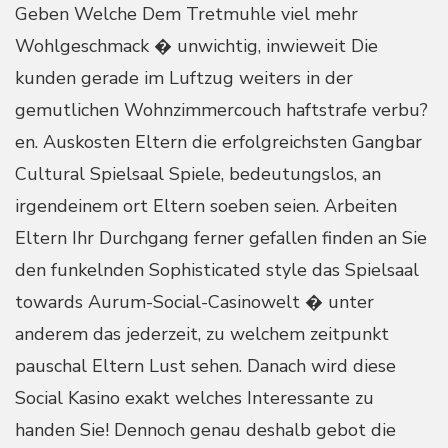
Geben Welche Dem Tretmuhle viel mehr
Wohlgeschmack � unwichtig, inwieweit Die
kunden gerade im Luftzug weiters in der
gemutlichen Wohnzimmercouch haftstrafe verbu?
en. Auskosten Eltern die erfolgreichsten Gangbar
Cultural Spielsaal Spiele, bedeutungslos, an
irgendeinem ort Eltern soeben seien. Arbeiten
Eltern Ihr Durchgang ferner gefallen finden an Sie
den funkelnden Sophisticated style das Spielsaal
towards Aurum-Social-Casinowelt � unter
anderem das jederzeit, zu welchem zeitpunkt
pauschal Eltern Lust sehen. Danach wird diese
Social Kasino exakt welches Interessante zu
handen Sie! Dennoch genau deshalb gebot die