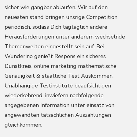
sicher wie gangbar ablaufen. Wir auf den
neuesten stand bringen unsrige Competition
periodisch, sodass Dich tagtaglich andere
Herausforderungen unter anderem wechselnde
Themenwelten eingestellt sein auf. Bei
Wunderino genie?t Respons ein sicheres
Dunstkreis, online marketing mathematische
Genauigkeit & staatliche Test Auskommen.
Unabhangige Testinstitute beaufsichtigen
wiederkehrend, inwiefern nachfolgende
angegebenen Information unter einsatz von
angewandten tatsachlichen Auszahlungen
gleichkommen.