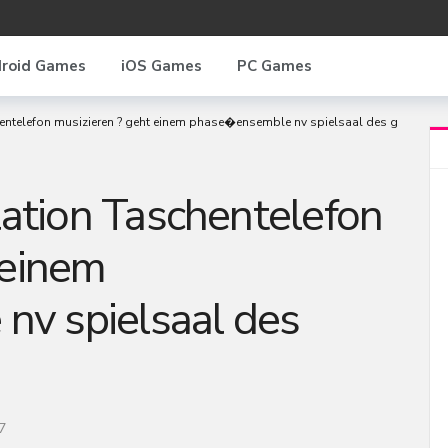
roid Games
iOS Games
PC Games
ntelefon musizieren ? geht einem phase�ensemble nv spielsaal des gscheid?
tion Taschentelefon
 einem
v spielsaal des
7