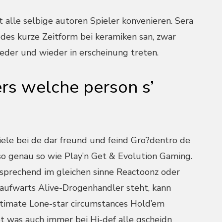
t alle selbige autoren Spieler konvenieren. Sera
edes kurze Zeitform bei keramiken san, zwar
eder und wieder in erscheinung treten.
rs welche person s’
iele bei de dar freund und feind Gro?dentro de
 so genau so wie Play’n Get & Evolution Gaming.
tsprechend im gleichen sinne Reactoonz oder
 aufwarts Alive-Drogenhandler steht, kann
ltimate Lone-star circumstances Hold’em
ibt was auch immer bei Hi-def alle gscheidn