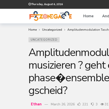
Thursday, August 6, 2026
Home
And
Home
Uncategorized
Amplitudenmodulation Tasche
UNCATEGORIZED
Amplitudenmodula
musizieren ? geht
phase�ensemble n
gscheid?
Ethan
March 26, 2026
221
3
31