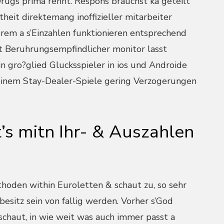
ugs prima rennt. Respons brauchst ka geteilt
eit direktemang inoffizieller mitarbeiter
em a s’Einzahlen funktionieren entsprechend
it Beruhrungsempfindlicher monitor lasst
 gro?glied Glucksspieler in ios und Androide
r einem Stay-Dealer-Spiele gering Verzogerungen
’s mitn Ihr- & Auszahlen
)
hoden within Euroletten & schaut zu, so sehr
besitz sein von fallig werden. Vorher s’God
gschaut, in wie weit was auch immer passt a