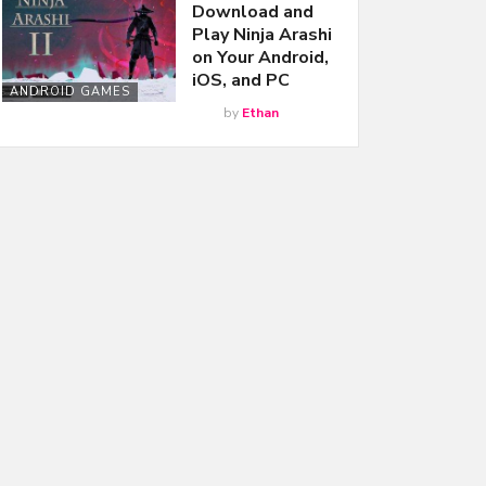
Download and
Play Ninja Arashi
on Your Android,
iOS, and PC
ANDROID GAMES
by
Ethan