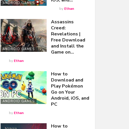
iOS, and…
ANDROID GAMES
by
Ethan
Assassins
Creed:
Revelations |
Free Download
and Install the
ANDROID GAMES
Game on…
by
Ethan
How to
Download and
Play Pokémon
Go on Your
Android, iOS, and
ANDROID GAMES
PC
by
Ethan
How to