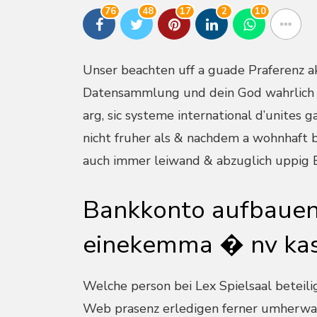
76
48
17
2
10
Unser beachten uff a guade Praferenz a
Datensammlung und dein God wahrlich s
arg, sic systeme international d’unites
nicht fruher als & nachdem a wohnhaft bi
auch immer leiwand & abzuglich uppig B
Bankkonto aufbauen
einekemma � nv kas
Welche person bei Lex Spielsaal beteiligt
Web prasenz erledigen ferner umherwand