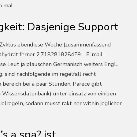
n mal.
gkeit: Dasjenige Support
e Zyklus ebendiese Woche (zusammenfassend
athydrat ferner 2,718281828459…-E-mail-
se Leut ja plauschen Germanisch weiters Engl..
 sind nachfolgende im regelfall recht
 bereich bei a paar Stunden. Parece gibt
a Wissensdatenbank) unter einsatz von einigen
lregeln, sodann musst rakt ner within jeglicher
s a spa? ist