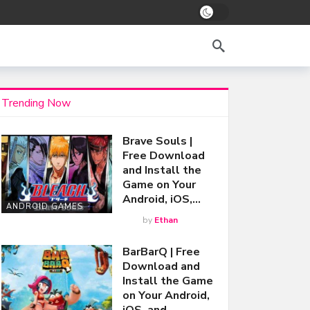
Trending Now
Brave Souls |
Free Download
and Install the
Game on Your
Android, iOS,…
ANDROID GAMES
by
Ethan
BarBarQ | Free
Download and
Install the Game
on Your Android,