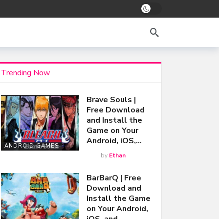
Trending Now
Brave Souls |
Free Download
and Install the
Game on Your
Android, iOS,…
ANDROID GAMES
by
Ethan
BarBarQ | Free
Download and
Install the Game
on Your Android,