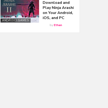
Download and
Play Ninja Arashi
on Your Android,
iOS, and PC
ANDROID GAMES
by
Ethan