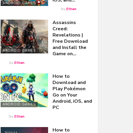
iOS, and…
ANDROID GAMES
by
Ethan
Assassins
Creed:
Revelations |
Free Download
and Install the
ANDROID GAMES
Game on…
by
Ethan
How to
Download and
Play Pokémon
Go on Your
Android, iOS, and
ANDROID GAMES
PC
by
Ethan
How to