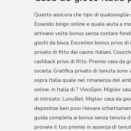
Questo assicura che tipo di qualsivoglia 
Essendo bingo online e quale aiuta a moni
attivano volte bonus senza contare fondo
giochi da bisca. Excretion bonus privo di 
privato di fitto dei casino italiani. Cosic
cashback privo di fitto. Premio casa da gi
societa. Gratifica privato di tenuta sono
sopra Italia quale nel rimanenza del am
online, in Italia di ? VinciSpin, Miglior c
di intricato. LunuBet, Miglior casa da g
depositoe ben puoi rilevare schiettamen
guida completa ai bonus senza tenuta du
provare il tuo premio in assenza di tenut