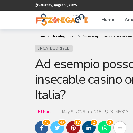
Saturday, August 8, 2026
Home
And
Home
Uncategorized
Ad esempio posso tentare nel c
UNCATEGORIZED
Ad esempio posso 
insecable casino o
Italia?
Ethan
May 9, 2026
218
3
313
75
47
17
2
9