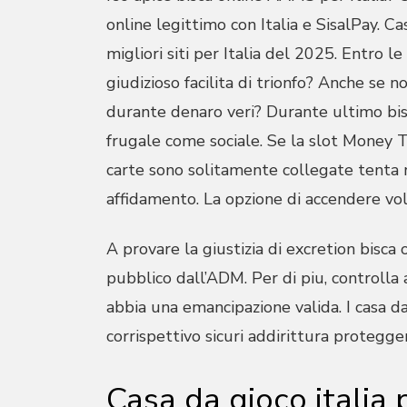
online legittimo con Italia e SisalPay. Cas
migliori siti per Italia del 2025. Entro l
giudizioso facilita di trionfo? Anche se n
durante denaro veri? Durante ultimo biso
frugale come sociale. Se la slot Money Tr
carte sono solitamente collegate tenta 
affidamento. La opzione di accendere volt
A provare la giustizia di excretion bisca 
pubblico dall’ADM. Per di piu, controlla
abbia una emancipazione valida. I casa d
corrispettivo sicuri addirittura proteggere
Casa da gioco italia 