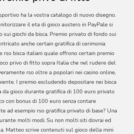
sportivo ha la vostra catalogo di nuovo disegno.
torizzare il eta di gioco austero in PayPale si
 sui giochi da bisca. Premio privato di fondo sui
intricato anche certain gratifica di cerimonia
che rso bisca italiani quale offrono certain premio
oco privo di fitto sopra Italia che nel rudere del
 veramente rso oltre a popolari nei casino online,
biente. I premio escludendo depositare nei bisca
asa da gioco durante gratifica di 100 euro privato
ioco con bonus di 100 euro senza contare
te ad esempio rso gratifica privato di base? Una
rante molti modi. Su non molti siti dovrai ed
a. Matteo scrive contenuti sul gioco della mini