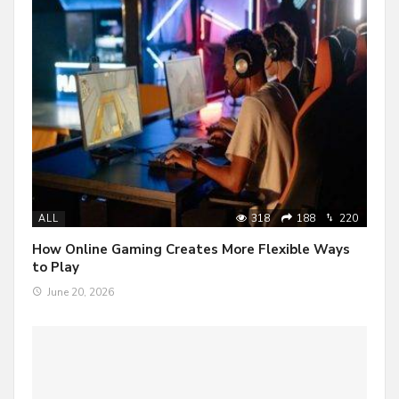
318
188
220
ALL
How Online Gaming Creates More Flexible Ways
to Play
June 20, 2026