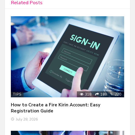
Related Posts
318
188
220
TIPS
How to Create a Fire Kirin Account: Easy
Registration Guide
July 28, 2026