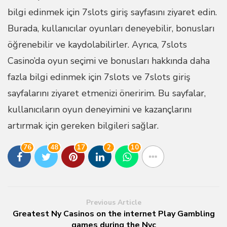
bilgi edinmek için 7slots giriş sayfasını ziyaret edin.
Burada, kullanıcılar oyunları deneyebilir, bonusları
öğrenebilir ve kaydolabilirler. Ayrıca, 7slots
Casino’da oyun seçimi ve bonusları hakkında daha
fazla bilgi edinmek için 7slots ve 7slots giriş
sayfalarını ziyaret etmenizi öneririm. Bu sayfalar,
kullanıcıların oyun deneyimini ve kazançlarını
artırmak için gereken bilgileri sağlar.
76
48
17
2
10
Previous Article
Greatest Ny Casinos on the internet Play Gambling
games during the Nyc