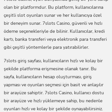
olan bir platformdur. Bu platform, kullanıcılarına
çeşitli slot oyunları sunar ve her kullanıcıya özel
bir deneyim sunar. 7slots Casino, güvenli ve hızlı
ödeme seçenekleriyle de bilinir. Kullanıcılar, kredi
kartı, banka transferi veya elektronik para transferi
gibi çeşitli yöntemlerle para yatırabilirler.
7slots giriş sayfası, kullanıcıların hızlı ve kolay bir
şekilde platforma erişmesine olanak tanır. Bu
sayfa, kullanıcıların hesap oluşturması, giriş
yapması ve oyunları seçmesi için basit ve anlaşılır
bir arayüze sahiptir. 7slots Casino, kullanıcı dostu
bir arayüze ve hızlı yüklemeye sahip, bu nedenle
oyunları hızlı ve kolay bir şekilde oynayabilirsiniz.