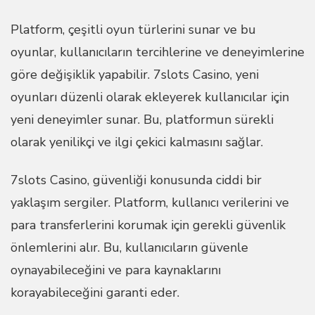
Platform, çeşitli oyun türlerini sunar ve bu
oyunlar, kullanıcıların tercihlerine ve deneyimlerine
göre değişiklik yapabilir. 7slots Casino, yeni
oyunları düzenli olarak ekleyerek kullanıcılar için
yeni deneyimler sunar. Bu, platformun sürekli
olarak yenilikçi ve ilgi çekici kalmasını sağlar.
7slots Casino, güvenliği konusunda ciddi bir
yaklaşım sergiler. Platform, kullanıcı verilerini ve
para transferlerini korumak için gerekli güvenlik
önlemlerini alır. Bu, kullanıcıların güvenle
oynayabileceğini ve para kaynaklarını
korayabileceğini garanti eder.