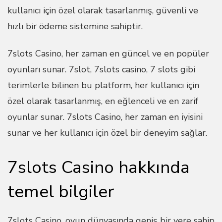
kullanıcı için özel olarak tasarlanmış, güvenli ve
hızlı bir ödeme sistemine sahiptir.
7slots Casino, her zaman en güncel ve en popüler
oyunları sunar. 7slot, 7slots casino, 7 slots gibi
terimlerle bilinen bu platform, her kullanıcı için
özel olarak tasarlanmış, en eğlenceli ve en zarif
oyunlar sunar. 7slots Casino, her zaman en iyisini
sunar ve her kullanıcı için özel bir deneyim sağlar.
7slots Casino hakkında
temel bilgiler
7slots Casino, oyun dünyasında geniş bir yere sahip