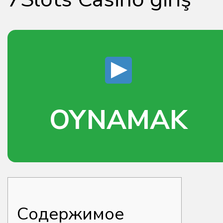
OYNAMAK
Содержимое