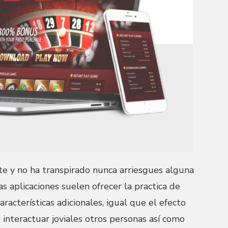
e y no ha transpirado nunca arriesgues alguna
s aplicaciones suelen ofrecer la practica de
aracterísticas adicionales, igual que el efecto
o interactuar joviales otros personas así­ como