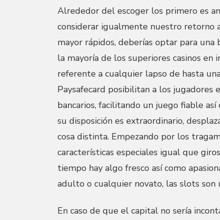
Alrededor del escoger los primero es a
considerar igualmente nuestro retorno al
mayor rápidos, deberías optar para una b
la mayoría de los superiores casinos en i
referente a cualquier lapso de hasta u
Paysafecard posibilitan a los jugadores e
bancarios, facilitando un juego fiable as
su disposición es extraordinario, despla
cosa distinta. Empezando por los traga
características especiales igual que giro
tiempo hay algo fresco así­ como apasio
adulto o cualquier novato, las slots so
En caso de que el capital no serí­a inco