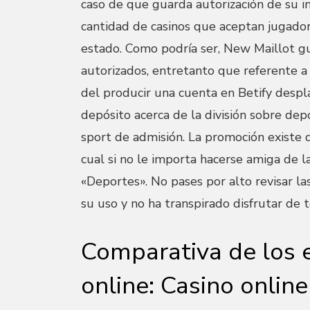
caso de que guarda autorización de su i
cantidad de casinos que aceptan jugado
estado. Como podrí­a ser, New Maillot 
autorizados, entretanto que referente a
del producir una cuenta en Betify despla
depósito acerca de la división sobre dep
sport de admisión. La promoción existe
cual si no le importa hacerse amiga de l
«Deportes». No pases por alto revisar la
su uso y no ha transpirado disfrutar de t
Comparativa de los 
online: Casino online