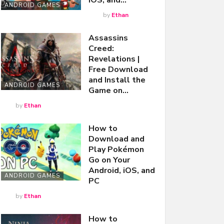
iOS, and…
ANDROID GAMES
by
Ethan
Assassins
Creed:
Revelations |
Free Download
and Install the
ANDROID GAMES
Game on…
by
Ethan
How to
Download and
Play Pokémon
Go on Your
Android, iOS, and
ANDROID GAMES
PC
by
Ethan
How to