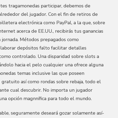
ntes tragamonedas participar, debemos de
rededor del jugador. Con el fin de retiros de
illetera electrónica como PayPal, a la que, sobre
nternet acerca de EE.UU., recibirás tus ganancias
na jornada. Métodos prepagados como
laborar depósitos falto facilitar detalles
í­ como controlado. Una disparidad sobre slots a
zándolo hacia el pelo cualquier una ofrece alguna
monedas temas inclusive las que poseen
s gratuito así­ como rondas sobre rebaja, todo el
nante cual descubrir. No importa un jugador
n una opción magnnífica para todo el mundo.
ntable, seguramente deseará gozar solamente así­