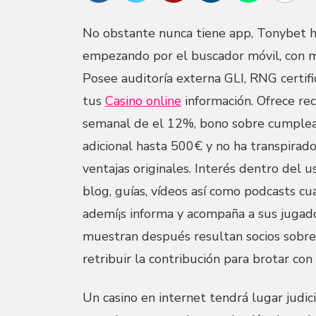
No obstante nunca tiene app, Tonybet h
empezando por el buscador móvil, con m
Posee auditoría externa GLI, RNG certifi
tus
Casino online
información.
Ofrece re
semanal de el 12%, bono sobre cumpleañ
adicional hasta 500€ y no ha transpirad
ventajas originales. Interés dentro del u
blog, guías, vídeos así­ como podcasts c
ademí¡s informa y acompaña a sus jugado
muestran después resultan socios sobre 
retribuir la contribución para brotar con
Un casino en internet tendrá lugar judi