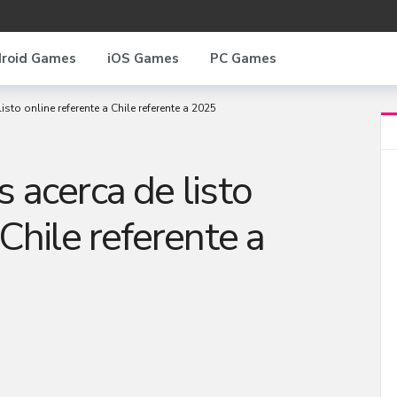
roid Games
iOS Games
PC Games
sto online referente a Chile referente a 2025
 acerca de listo
 Chile referente a