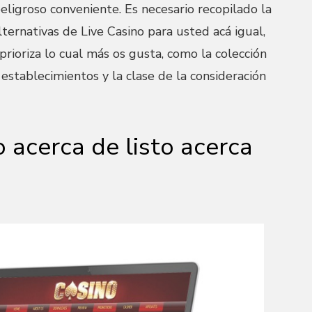
 peligroso conveniente. Es necesario recopilado la
ternativas de Live Casino para usted acá igual,
prioriza lo cual más os gusta, como la colección
 establecimientos y la clase de la consideración
 acerca de listo acerca