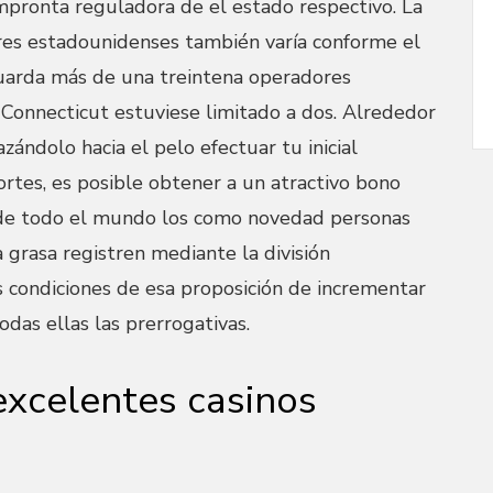
mpronta reguladora de el estado respectivo. La
res estadounidenses también varía conforme el
guarda más de una treintena operadores
 Connecticut estuviese limitado a dos. Alrededor
zándolo hacia el pelo efectuar tu inicial
ortes, es posible obtener a un atractivo bono
 de todo el mundo los como novedad personas
a grasa registren mediante la división
s condiciones de esa proposición de incrementar
odas ellas las prerrogativas.
excelentes casinos