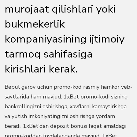
murojaat qilishlari yoki
bukmekerlik
kompaniyasining ijtimoiy
tarmoq sahifasiga
kirishlari kerak.
Bepul garov uchun promo-kod rasmiy hamkor veb-
saytlarida ham mavjud. 1xBet promo-kodi sizning
bankrollingizni oshirishga, xavflarni kamaytirishga
va yutish imkoniyatingizni oshirishga yordam
beradi. 1xBet'dan depozit bonusi faqat amaldagi
promo-koddan foydalanganda mavjud. 1xBet