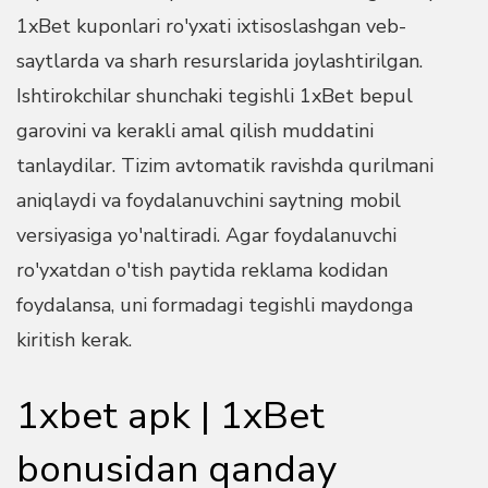
1xBet kuponlari ro'yxati ixtisoslashgan veb-
saytlarda va sharh resurslarida joylashtirilgan.
Ishtirokchilar shunchaki tegishli 1xBet bepul
garovini va kerakli amal qilish muddatini
tanlaydilar. Tizim avtomatik ravishda qurilmani
aniqlaydi va foydalanuvchini saytning mobil
versiyasiga yo'naltiradi. Agar foydalanuvchi
ro'yxatdan o'tish paytida reklama kodidan
foydalansa, uni formadagi tegishli maydonga
kiritish kerak.
1xbet apk | 1xBet
bonusidan qanday