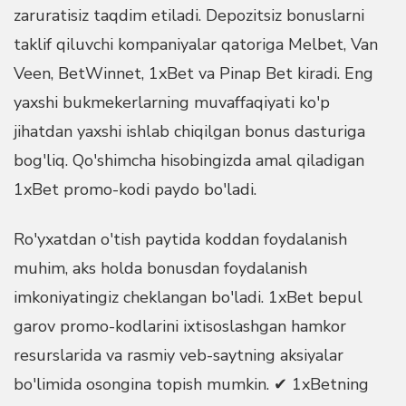
zaruratisiz taqdim etiladi. Depozitsiz bonuslarni
taklif qiluvchi kompaniyalar qatoriga Melbet, Van
Veen, BetWinnet, 1xBet va Pinap Bet kiradi. Eng
yaxshi bukmekerlarning muvaffaqiyati ko'p
jihatdan yaxshi ishlab chiqilgan bonus dasturiga
bog'liq. Qo'shimcha hisobingizda amal qiladigan
1xBet promo-kodi paydo bo'ladi.
Ro'yxatdan o'tish paytida koddan foydalanish
muhim, aks holda bonusdan foydalanish
imkoniyatingiz cheklangan bo'ladi. 1xBet bepul
garov promo-kodlarini ixtisoslashgan hamkor
resurslarida va rasmiy veb-saytning aksiyalar
bo'limida osongina topish mumkin. ✔ 1xBetning