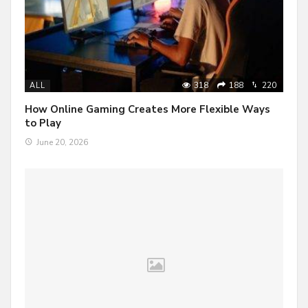
318
188
220
ALL
How Online Gaming Creates More Flexible Ways
to Play
June 20, 2026