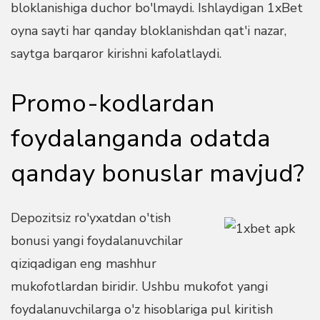
bloklanishiga duchor bo'lmaydi. Ishlaydigan 1xBet
oyna sayti har qanday bloklanishdan qat'i nazar,
saytga barqaror kirishni kafolatlaydi.
Promo-kodlardan
foydalanganda odatda
qanday bonuslar mavjud?
Depozitsiz ro'yxatdan o'tish
bonusi yangi foydalanuvchilar
qiziqadigan eng mashhur
mukofotlardan biridir. Ushbu mukofot yangi
foydalanuvchilarga o'z hisoblariga pul kiritish