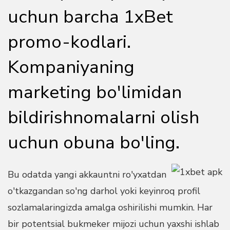
uchun barcha 1xBet
promo-kodlari.
Kompaniyaning
marketing bo'limidan
bildirishnomalarni olish
uchun obuna bo'ling.
Bu odatda yangi akkauntni ro'yxatdan
o'tkazgandan so'ng darhol yoki keyinroq profil
sozlamalaringizda amalga oshirilishi mumkin. Har
bir potentsial bukmeker mijozi uchun yaxshi ishlab