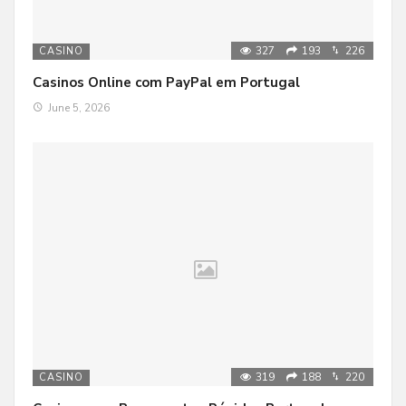
327
193
226
CASINO
Casinos Online com PayPal em Portugal
June 5, 2026
319
188
220
CASINO