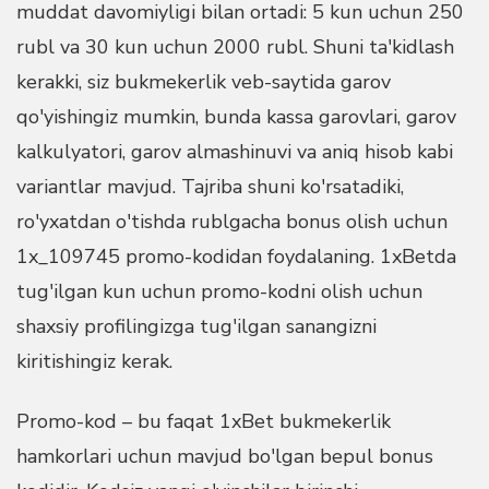
muddat davomiyligi bilan ortadi: 5 kun uchun 250
rubl va 30 kun uchun 2000 rubl. Shuni ta'kidlash
kerakki, siz bukmekerlik veb-saytida garov
qo'yishingiz mumkin, bunda kassa garovlari, garov
kalkulyatori, garov almashinuvi va aniq hisob kabi
variantlar mavjud.
Tajriba shuni ko'rsatadiki,
ro'yxatdan o'tishda rublgacha bonus olish uchun
1x_109745 promo-kodidan foydalaning. 1xBetda
tug'ilgan kun uchun promo-kodni olish uchun
shaxsiy profilingizga tug'ilgan sanangizni
kiritishingiz kerak.
Promo-kod – bu faqat 1xBet bukmekerlik
hamkorlari uchun mavjud bo'lgan bepul bonus