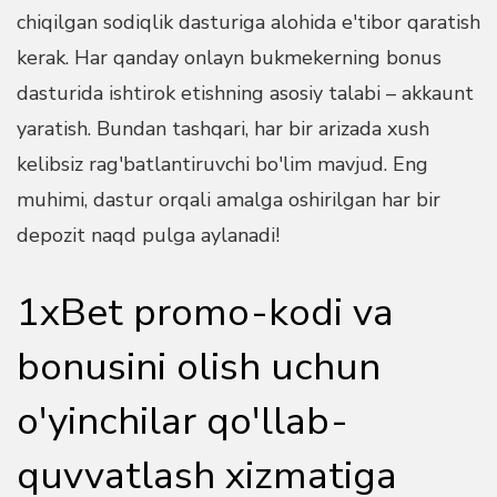
chiqilgan sodiqlik dasturiga alohida e'tibor qaratish
kerak. Har qanday onlayn bukmekerning bonus
dasturida ishtirok etishning asosiy talabi – akkaunt
yaratish. Bundan tashqari, har bir arizada xush
kelibsiz rag'batlantiruvchi bo'lim mavjud. Eng
muhimi, dastur orqali amalga oshirilgan har bir
depozit naqd pulga aylanadi!
1xBet promo-kodi va
bonusini olish uchun
o'yinchilar qo'llab-
quvvatlash xizmatiga