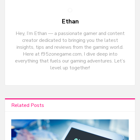
Ethan
Hey, I’m Ethan — a passionate gamer and content
creator dedicated to bringing you the latest
insights, tips and reviews from the gaming world.
Here at f95zonegame.com, I dive deep into
everything that fuels our gaming adventures. Let’s
level up together!
Related Posts