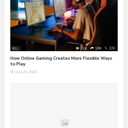
318
188
220
ALL
How Online Gaming Creates More Flexible Ways
to Play
June 20, 2026