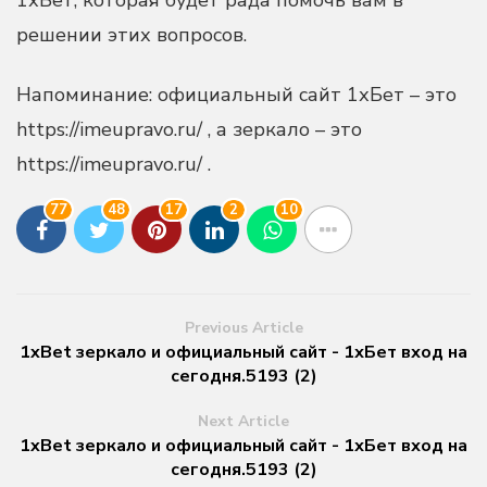
1хБет, которая будет рада помочь вам в
решении этих вопросов.
Напоминание: официальный сайт 1хБет – это
https://imeupravo.ru/ , а зеркало – это
https://imeupravo.ru/ .
77
48
17
2
10
Previous Article
1xBet зеркало и официальный сайт - 1хБет вход на
сегодня.5193 (2)
Next Article
1xBet зеркало и официальный сайт - 1хБет вход на
сегодня.5193 (2)