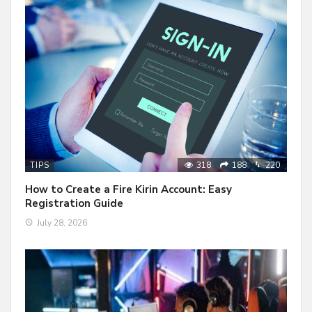
318
188
220
TIPS
How to Create a Fire Kirin Account: Easy
Registration Guide
July 28, 2026