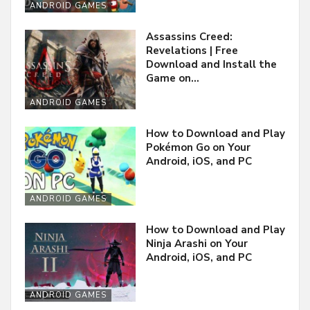
ANDROID GAMES
Assassins Creed:
Revelations | Free
Download and Install the
Game on…
ANDROID GAMES
How to Download and Play
Pokémon Go on Your
Android, iOS, and PC
ANDROID GAMES
How to Download and Play
Ninja Arashi on Your
Android, iOS, and PC
ANDROID GAMES