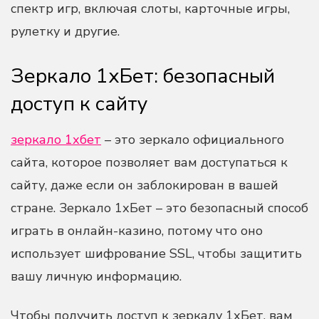
спектр игр, включая слоты, карточные игры,
рулетку и другие.
Зеркало 1хБет: безопасный
доступ к сайту
зеркало 1хбет
– это зеркало официального
сайта, которое позволяет вам доступаться к
сайту, даже если он заблокирован в вашей
стране. Зеркало 1хБет – это безопасный способ
играть в онлайн-казино, потому что оно
использует шифрование SSL, чтобы защитить
вашу личную информацию.
Чтобы получить доступ к зеркалу 1хБет, вам