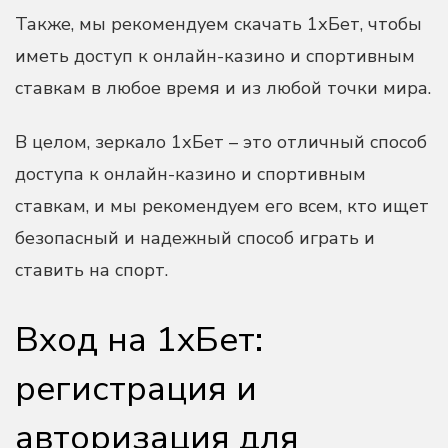
Также, мы рекомендуем скачать 1хБет, чтобы
иметь доступ к онлайн-казино и спортивным
ставкам в любое время и из любой точки мира.
В целом, зеркало 1хБет – это отличный способ
доступа к онлайн-казино и спортивным
ставкам, и мы рекомендуем его всем, кто ищет
безопасный и надежный способ играть и
ставить на спорт.
Вход на 1хБет:
регистрация и
авторизация для