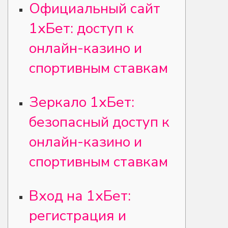
Официальный сайт
1хБет: доступ к
онлайн-казино и
спортивным ставкам
Зеркало 1хБет:
безопасный доступ к
онлайн-казино и
спортивным ставкам
Вход на 1хБет:
регистрация и