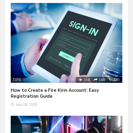
318
188
220
TIPS
How to Create a Fire Kirin Account: Easy
Registration Guide
July 28, 2026