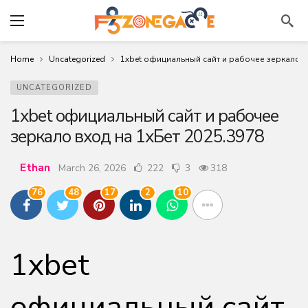
Home
Uncategorized
1xbet официальный сайт и рабочее зеркало в
UNCATEGORIZED
1xbet официальный сайт и рабочее
зеркало вход на 1хБет 2025.3978
Ethan
March 26, 2026
222
3
318
76
48
17
2
10
1xbet
официальный сайт