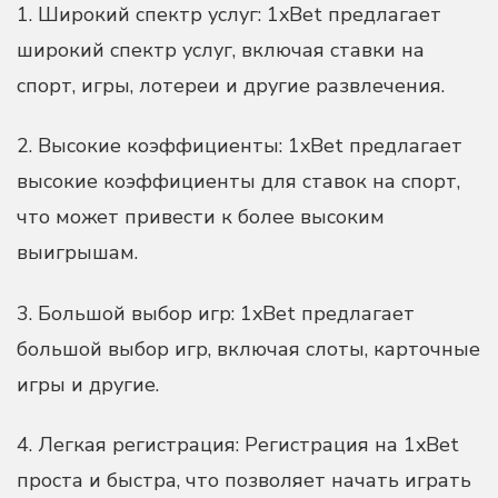
1. Широкий спектр услуг: 1xBet предлагает
широкий спектр услуг, включая ставки на
спорт, игры, лотереи и другие развлечения.
2. Высокие коэффициенты: 1xBet предлагает
высокие коэффициенты для ставок на спорт,
что может привести к более высоким
выигрышам.
3. Большой выбор игр: 1xBet предлагает
большой выбор игр, включая слоты, карточные
игры и другие.
4. Легкая регистрация: Регистрация на 1xBet
проста и быстра, что позволяет начать играть