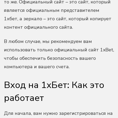
то же. Официальный сайт – это сайт, который
является официальным представителем
1хбет, а зеркало – это сайт, который копирует
контент официального сайта.
В любом случае, мы рекомендуем вам
использовать только официальный сайт 1xBet,
чтобы обеспечить безопасность вашего
компьютера и вашего счета.
Вход на 1хБет: Как это
работает
Для начала, вам нужно зарегистрироваться на