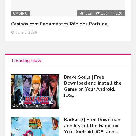
319
188
220
CASINO
Casinos com Pagamentos Rápidos Portugal
June 5, 2026
Trending Now
Brave Souls | Free
Download and Install the
Game on Your Android,
iOS,…
ANDROID GAMES
BarBarQ | Free Download
and Install the Game on
Your Android, iOS, and…