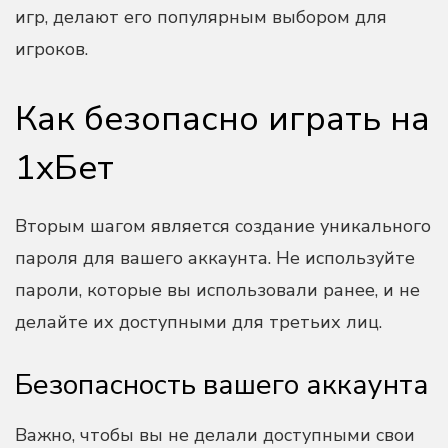
игр, делают его популярным выбором для
игроков.
Как безопасно играть на
1хБет
Вторым шагом является создание уникального
пароля для вашего аккаунта. Не используйте
пароли, которые вы использовали ранее, и не
делайте их доступными для третьих лиц.
Безопасность вашего аккаунта
Важно, чтобы вы не делали доступными свои