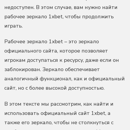
недоступен. В этом случае, вам нужно найти
рабочее зеркало 1xbet, чтобы продолжить
играть.
Рабочее зеркало 1xbet – это зеркало
официального сайта, которое позволяет
игрокам доступаться к ресурсу, даже если он
заблокирован. Зеркало обеспечивает
аналогичный функционал, как и официальный
сайт, но с более высокой доступностью.
В этом тексте мы рассмотрим, как найти и
использовать официальный сайт 1xbet, а
также его зеркало, чтобы не столкнуться с