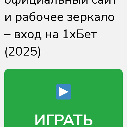
и рабочее зеркало
– вход на 1хБет
(2025)
ИГРАТЬ