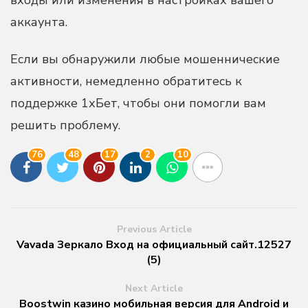
аккаунта.
Если вы обнаружили любые мошеннические
активности, немедленно обратитесь к
поддержке 1хБет, чтобы они помогли вам
решить проблему.
76
48
17
2
10
Previous Article
Vavada Зеркало Вход на официальный сайт.12527
(5)
Next Article
Boostwin казино мобильная версия для Android и