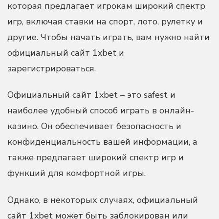
которая предлагает игрокам широкий спектр
игр, включая ставки на спорт, лото, рулетку и
другие. Чтобы начать играть, вам нужно найти
официальный сайт 1xbet и
зарегистрироваться.
Официальный сайт 1xbet – это safest и
наиболее удобный способ играть в онлайн-
казино. Он обеспечивает безопасность и
конфиденциальность вашей информации, а
также предлагает широкий спектр игр и
функций для комфортной игры.
Однако, в некоторых случаях, официальный
сайт 1xbet может быть заблокирован или