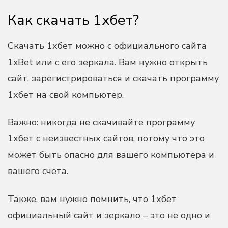
Как скачать 1хбет?
Скачать 1хбет можно с официального сайта
1xBet или с его зеркала. Вам нужно открыть
сайт, зарегистрироваться и скачать программу
1хбет на свой компьютер.
Важно: никогда не скачивайте программу
1хбет с неизвестных сайтов, потому что это
может быть опасно для вашего компьютера и
вашего счета.
Также, вам нужно помнить, что 1хбет
официальный сайт и зеркало – это не одно и