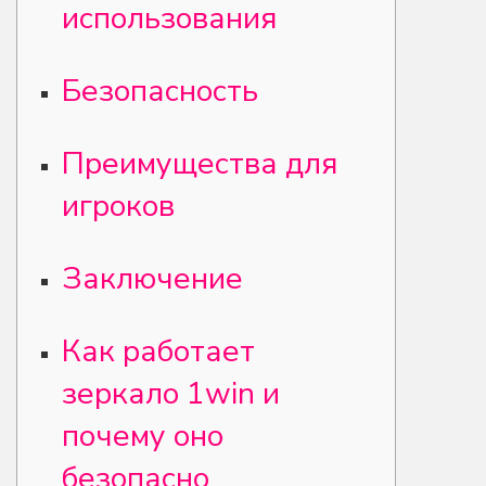
использования
Безопасность
Преимущества для
игроков
Заключение
Как работает
зеркало 1win и
почему оно
безопасно