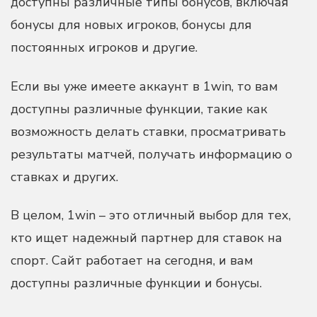
доступны различные типы бонусов, включая
бонусы для новых игроков, бонусы для
постоянных игроков и другие.
Если вы уже имеете аккаунт в 1win, то вам
доступны различные функции, такие как
возможность делать ставки, просматривать
результаты матчей, получать информацию о
ставках и других.
В целом, 1win – это отличный выбор для тех,
кто ищет надежный партнер для ставок на
спорт. Сайт работает на сегодня, и вам
доступны различные функции и бонусы.