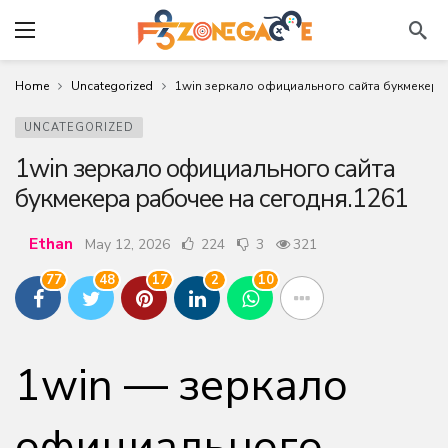
Home
Uncategorized
1win зеркало официального сайта букмекера
UNCATEGORIZED
1win зеркало официального сайта
букмекера рабочее на сегодня.1261
Ethan
May 12, 2026
224
3
321
77
48
17
2
10
1win — зеркало
официального