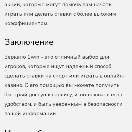
акции, которые могут помочь вам начать
играть или делать ставки с более высоким
коэффициентом.
Заключение
Зеркало 1win – это отличный выбор для
игроков, которые ищут надежный способ
сделать ставки на спорт или играть в онлайн-
казино. С его помощью вы можете получить
быстрый доступ к сервису, использовать его с
удобством, и быть уверенным в безопасности
вашей информации.