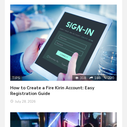
318
188
220
TIPS
How to Create a Fire Kirin Account: Easy
Registration Guide
July 28, 2026