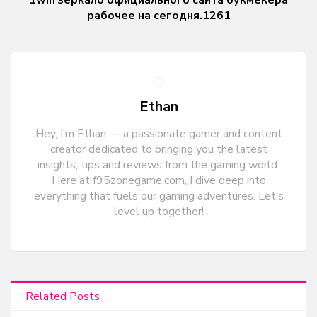
1win зеркало официального сайта букмекера
рабочее на сегодня.1261
Ethan
Hey, I’m Ethan — a passionate gamer and content
creator dedicated to bringing you the latest
insights, tips and reviews from the gaming world.
Here at f95zonegame.com, I dive deep into
everything that fuels our gaming adventures. Let’s
level up together!
Related Posts