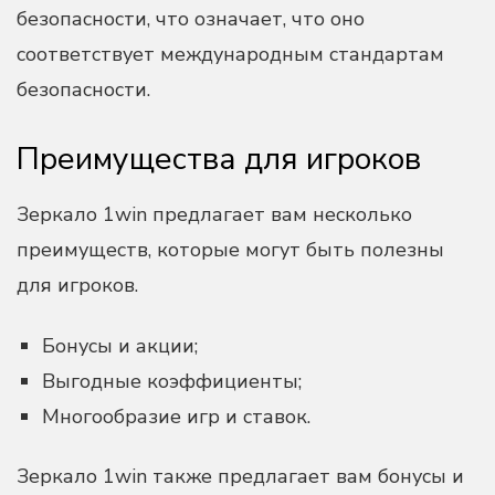
безопасности, что означает, что оно
соответствует международным стандартам
безопасности.
Преимущества для игроков
Зеркало 1win предлагает вам несколько
преимуществ, которые могут быть полезны
для игроков.
Бонусы и акции;
Выгодные коэффициенты;
Многообразие игр и ставок.
Зеркало 1win также предлагает вам бонусы и