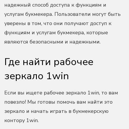
надежный способ доступа к функциям и
услугам букмекера. Пользователи могут быть
уверены в том, что они получают доступ к
функциям и услугам букмекера, которые
являются безопасными и надежными.
Где найти рабочее
зеркало 1win
Если вы ищете рабочее зеркало 1win, то вам
повезло! Мы готовы помочь вам найти это
зеркало и начать играть в букмекерскую
контору 1win.