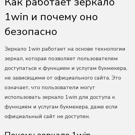
Как работает зеркало
1win и почему оно
безопасно
Зеркало 1win работает на основе технологии
зеркал, которая позволяет пользователям
доступаться к функциям и услугам букмекера,
не зависящими от официального сайта. Это
означает, что пользователи могут
использовать зеркало 1win для доступа к
функциям и услугам букмекера, даже если
официальный сайт не доступен.