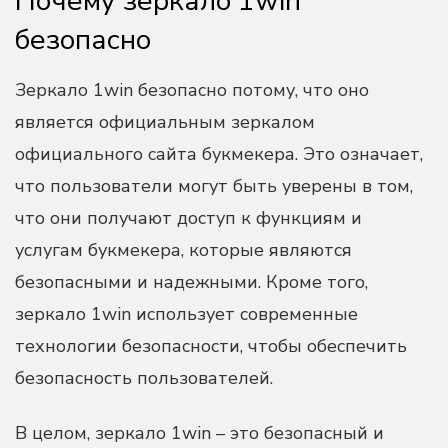
Почему зеркало 1win
безопасно
Зеркало 1win безопасно потому, что оно
является официальным зеркалом
официального сайта букмекера. Это означает,
что пользователи могут быть уверены в том,
что они получают доступ к функциям и
услугам букмекера, которые являются
безопасными и надежными. Кроме того,
зеркало 1win использует современные
технологии безопасности, чтобы обеспечить
безопасность пользователей.
В целом, зеркало 1win – это безопасный и