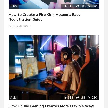
318
188
220
TIPS
How to Create a Fire Kirin Account: Easy
Registration Guide
July 28, 2026
318
188
220
ALL
How Online Gaming Creates More Flexible Ways