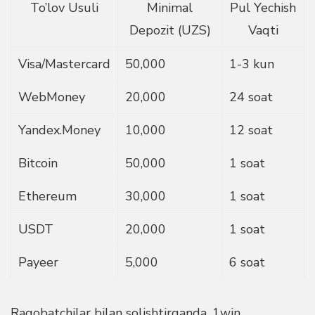
To’lov Usuli
Minimal
Pul Yechish
Depozit (UZS)
Vaqti
Visa/Mastercard
50,000
1-3 kun
WebMoney
20,000
24 soat
Yandex.Money
10,000
12 soat
Bitcoin
50,000
1 soat
Ethereum
30,000
1 soat
USDT
20,000
1 soat
Payeer
5,000
6 soat
Raqobatchilar bilan solishtirganda, 1win