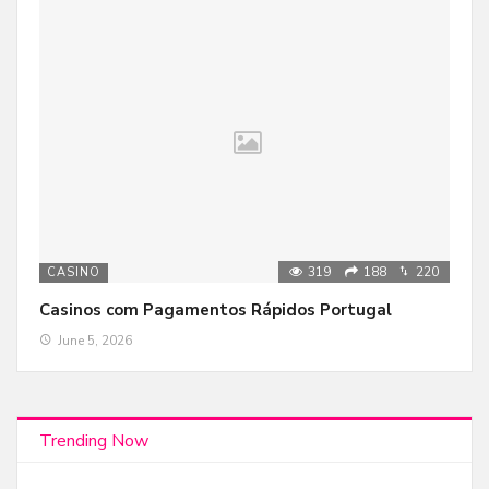
319
188
220
CASINO
Casinos com Pagamentos Rápidos Portugal
June 5, 2026
Trending Now