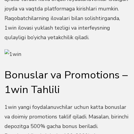
joyda va vaqtda platformaga kirishlari mumkin.
Raqobatchilarning ilovalari bilan solishtirganda,
1win ilovasi yuklash tezligi va interfeysning
qulayligi bo’yicha yetakchilik qiladi.
Bonuslar va Promotions –
1win Tahlili
1win yangi foydalanuvchilar uchun katta bonuslar
va doimiy promotions taklif qiladi. Masalan, birinchi
depozitga 500% gacha bonus beriladi.