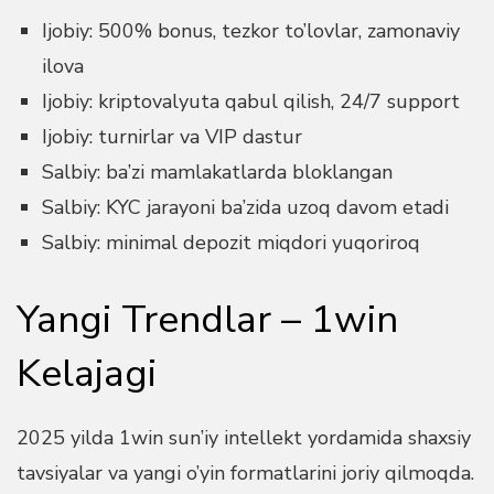
Ijobiy: 500% bonus, tezkor to’lovlar, zamonaviy
ilova
Ijobiy: kriptovalyuta qabul qilish, 24/7 support
Ijobiy: turnirlar va VIP dastur
Salbiy: ba’zi mamlakatlarda bloklangan
Salbiy: KYC jarayoni ba’zida uzoq davom etadi
Salbiy: minimal depozit miqdori yuqoriroq
Yangi Trendlar – 1win
Kelajagi
2025 yilda 1win sun’iy intellekt yordamida shaxsiy
tavsiyalar va yangi o’yin formatlarini joriy qilmoqda.