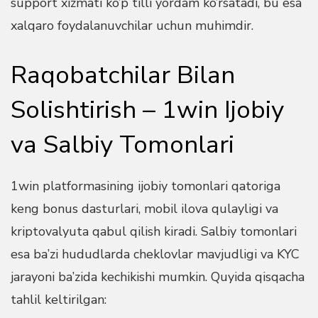
support xizmati ko’p tilli yordam ko’rsatadi, bu esa
xalqaro foydalanuvchilar uchun muhimdir.
Raqobatchilar Bilan
Solishtirish – 1win Ijobiy
va Salbiy Tomonlari
1win platformasining ijobiy tomonlari qatoriga
keng bonus dasturlari, mobil ilova qulayligi va
kriptovalyuta qabul qilish kiradi. Salbiy tomonlari
esa ba’zi hududlarda cheklovlar mavjudligi va KYC
jarayoni ba’zida kechikishi mumkin. Quyida qisqacha
tahlil keltirilgan: