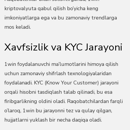
kriptovalyuta qabul qilish bo’yicha keng
imkoniyatlarga ega va bu zamonaviy trendlarga
mos keladi.
Xavfsizlik va KYC Jarayoni
1win foydalanuvchi ma’lumotlarini himoya qilish
uchun zamonaviy shifrlash texnologiyalaridan
foydalanadi. KYC (Know Your Customer) jarayoni
orqali hisobni tasdiqlash talab qilinadi, bu esa
firibgarlikning oldini oladi. Raqobatchilardan farqli
o’laroq, 1win bu jarayonni tez va qulay qilgan,
hujjatlarni yuklash bir necha daqiqa oladi.