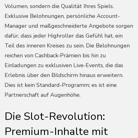
Volumen, sondern die Qualität Ihres Spiels.
Exklusive Belohnungen, persönliche Account-
Manager und maßgeschneiderte Angebote sorgen
dafür, dass jeder Highroller das Gefühl hat, ein
Teil des inneren Kreises zu sein. Die Belohnungen
reichen von Cashback-Prämien bis hin zu
Einladungen zu exklusiven Live-Events, die das
Erlebnis über den Bildschirm hinaus erweitern.
Dies ist kein Standard-Programm; es ist eine
Partnerschaft auf Augenhöhe.
Die Slot-Revolution:
Premium-Inhalte mit