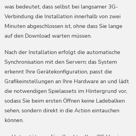
was bedeutet, dass selbst bei langsamer 3G-
Verbindung die Installation innerhalb von zwei
Minuten abgeschlossen ist, ohne dass Sie lange
auf den Download warten müssen.
Nach der Installation erfolgt die automatische
Synchronisation mit den Servern; das System
erkennt Ihre Gerätekonfiguration, passt die
Grafikeinstellungen an Ihre Hardware an und lädt
die notwendigen Spielassets im Hintergrund vor,
sodass Sie beim ersten Öffnen keine Ladebalken
sehen, sondern direkt in die Action eintauchen
können.