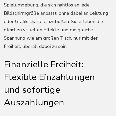
Spielumgebung, die sich nahtlos an jede
Bildschirmgröße anpasst, ohne dabei an Leistung
oder Grafikschärfe einzubüßen. Sie erleben die
gleichen visuellen Effekte und die gleiche
Spannung wie am großen Tisch, nur mit der
Freiheit, überall dabei zu sein.
Finanzielle Freiheit:
Flexible Einzahlungen
und sofortige
Auszahlungen