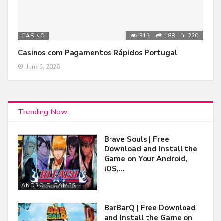
319
188
220
CASINO
Casinos com Pagamentos Rápidos Portugal
June 5, 2026
Trending Now
Brave Souls | Free
Download and Install the
Game on Your Android,
iOS,…
ANDROID GAMES
BarBarQ | Free Download
and Install the Game on