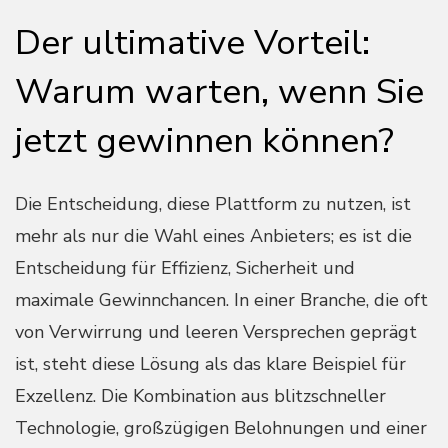
Der ultimative Vorteil:
Warum warten, wenn Sie
jetzt gewinnen können?
Die Entscheidung, diese Plattform zu nutzen, ist
mehr als nur die Wahl eines Anbieters; es ist die
Entscheidung für Effizienz, Sicherheit und
maximale Gewinnchancen. In einer Branche, die oft
von Verwirrung und leeren Versprechen geprägt
ist, steht diese Lösung als das klare Beispiel für
Exzellenz. Die Kombination aus blitzschneller
Technologie, großzügigen Belohnungen und einer