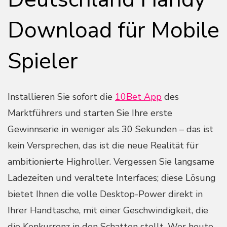
Download für Mobile
Spieler
Installieren Sie sofort die
10Bet App
des
Marktführers und starten Sie Ihre erste
Gewinnserie in weniger als 30 Sekunden – das ist
kein Versprechen, das ist die neue Realität für
ambitionierte Highroller. Vergessen Sie langsame
Ladezeiten und veraltete Interfaces; diese Lösung
bietet Ihnen die volle Desktop-Power direkt in
Ihrer Handtasche, mit einer Geschwindigkeit, die
die Konkurrenz in den Schatten stellt. Wer heute