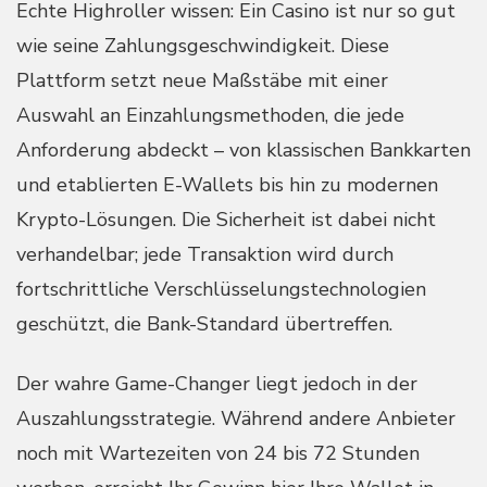
Echte Highroller wissen: Ein Casino ist nur so gut
wie seine Zahlungsgeschwindigkeit. Diese
Plattform setzt neue Maßstäbe mit einer
Auswahl an Einzahlungsmethoden, die jede
Anforderung abdeckt – von klassischen Bankkarten
und etablierten E-Wallets bis hin zu modernen
Krypto-Lösungen. Die Sicherheit ist dabei nicht
verhandelbar; jede Transaktion wird durch
fortschrittliche Verschlüsselungstechnologien
geschützt, die Bank-Standard übertreffen.
Der wahre Game-Changer liegt jedoch in der
Auszahlungsstrategie. Während andere Anbieter
noch mit Wartezeiten von 24 bis 72 Stunden