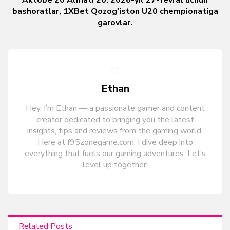
bashoratlar, 1XBet Qozog'iston U20 chempionatiga
garovlar.
Ethan
Hey, I’m Ethan — a passionate gamer and content
creator dedicated to bringing you the latest
insights, tips and reviews from the gaming world.
Here at f95zonegame.com, I dive deep into
everything that fuels our gaming adventures. Let’s
level up together!
Related Posts