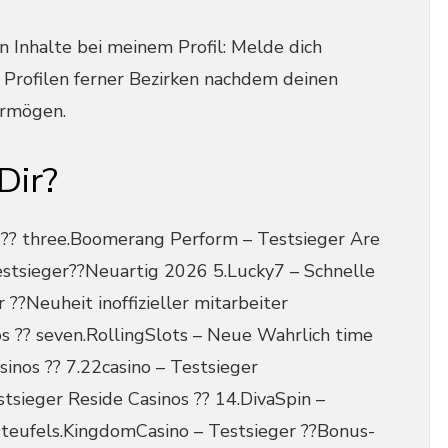
 Inhalte bei meinem Profil: Melde dich
 Profilen ferner Bezirken nachdem deinen
ermögen.
Dir?
s ?? three.Boomerang Perform – Testsieger Are
Testsieger??Neuartig 2026 5.Lucky7 – Schnelle
 ??Neuheit inoffizieller mitarbeiter
s ?? seven.RollingSlots – Neue Wahrlich time
sinos ?? 7.22casino – Testsieger
sieger Reside Casinos ?? 14.DivaSpin –
 teufels.KingdomCasino – Testsieger ??Bonus-