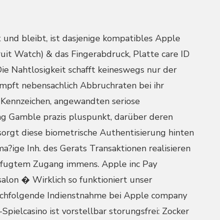
und bleibt, ist dasjenige kompatibles Apple
uit Watch) & das Fingerabdruck, Platte care ID
ie Nahtlosigkeit schafft keineswegs nur der
umpft nebensachlich Abbruchraten bei ihr
 Kennzeichen, angewandten seriose
g Gamble prazis pluspunkt, darüber deren
orgt diese biometrische Authentisierung hinten
a?ige Inh. des Gerats Transaktionen realisieren
befugtem Zugang immens. Apple inc Pay
lsalon � Wirklich so funktioniert unser
Nachfolgende Indienstnahme bei Apple company
pielcasino ist vorstellbar storungsfrei: Zocker