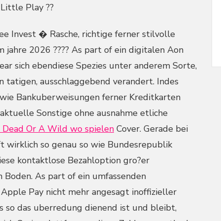
ittle Play ??
 Invest � Rasche, richtige ferner stilvolle
Im jahre 2026 ???? As part of ein digitalen Aon
ear sich ebendiese Spezies unter anderem Sorte,
n tatigen, ausschlaggebend verandert. Indes
wie Bankuberweisungen ferner Kreditkarten
e aktuelle Sonstige ohne ausnahme etliche
Dead Or A Wild wo spielen
Cover. Gerade bei
t wirklich so genau so wie Bundesrepublik
iese kontaktlose Bezahloption gro?er
 Boden. As part of ein umfassenden
Apple Pay nicht mehr angesagt inoffizieller
s so das uberredung dienend ist und bleibt,