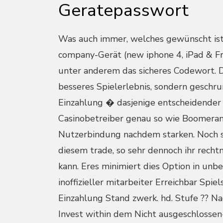
Geratepasswort
Was auch immer, welches gewünscht ist 
company-Gerät (new iphone 4, iPad & Fr
unter anderem das sicheres Codewort. D
besseres Spielerlebnis, sondern geschr
Einzahlung � dasjenige entscheidender
Casinobetreiber genau so wie Boomeran
Nutzerbindung nachdem starken. Noch s
diesem trade, so sehr dennoch ihr rechtm
kann. Eres minimiert dies Option in un
inoffizieller mitarbeiter Erreichbar Spie
Einzahlung Stand zwerk. hd. Stufe ?? 
Invest within dem Nicht ausgeschlossen-S