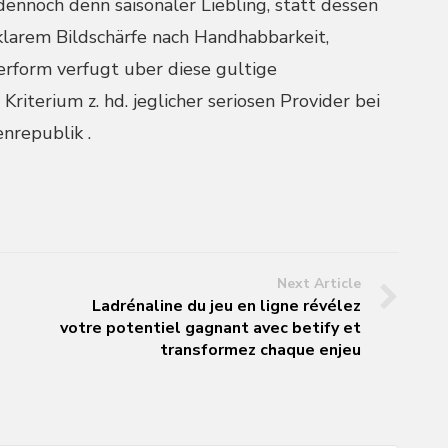
dennoch denn saisonaler Liebling, statt dessen
klarem Bildschärfe nach Handhabbarkeit,
erform verfugt uber diese gultige
Kriterium z. hd. jeglicher seriosen Provider bei
nrepublik .
Next Article
Ladrénaline du jeu en ligne révélez
votre potentiel gagnant avec betify et
transformez chaque enjeu