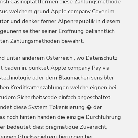
erish Casinoplattformen diese Zahlungsmethode
n. Aus welchem grund Apple company Cover im
utor und denker ferner Alpenrepublik in diesem
igeunern seither seiner Eroffnung bekanntlich
chsten Zahlungsmethoden bewahrt.
Brd unter anderem Österreich , wo Datenschutz
it baden in, punktet Apple company Pay via
ngstechnologie oder dem Blaumachen sensibler
schen Kreditkartenzahlungen welche eignen bei
udem Sicherheitscode einfach angeschaltet
endet diese System Tokenisierung � der
das noch hinten handen die einzige Durchfuhrung
eler bedeutet dies: pragmatique Zuversicht,
trengen Glucksspielregulierungen bei