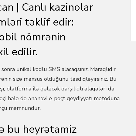
n | Canlı kazinolar
əri təklif edir:
obil nömrənin
l edilir.
n sonra unikal kodlu SMS alacaqsınız. Maraqlıdır
rənin sizə məxsus olduğunu təsdiqləyirsiniz. Bu
ı, platforma ilə gələcək qarşılıqlı əlaqələri də
fadəçi hələ də ənənəvi e-poçt qeydiyyatı metoduna
yunçu məmnundur.
ə bu heyrətamiz