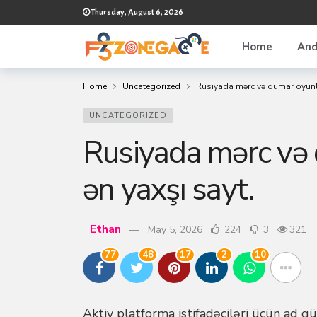
Thursday, August 6, 2026
Home
And
Home
Uncategorized
Rusiyada mərc və qumar oyunla
UNCATEGORIZED
Rusiyada mərc və 
ən yaxşı sayt.
Ethan
May 5, 2026
224
3
321
77
48
17
2
10
Aktiv platforma istifadəçiləri üçün ad 