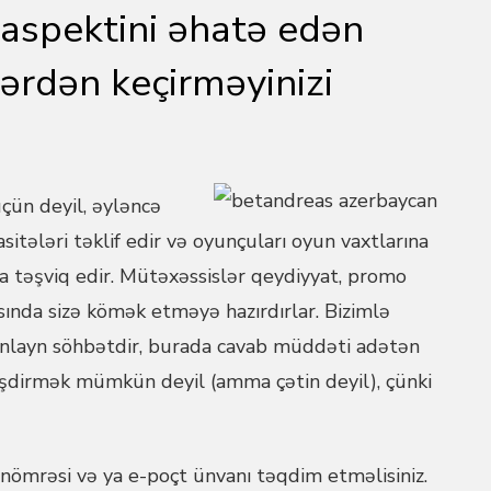
 aspektini əhatə edən
zərdən keçirməyinizi
çün deyil, əyləncə
tələri təklif edir və oyunçuları oyun vaxtlarına
təşviq edir. Mütəxəssislər qeydiyyat, promo
sında sizə kömək etməyə hazırdırlar. Bizimlə
 onlayn söhbətdir, burada cavab müddəti adətən
əyişdirmək mümkün deyil (amma çətin deyil), çünki
on nömrəsi və ya e-poçt ünvanı təqdim etməlisiniz.