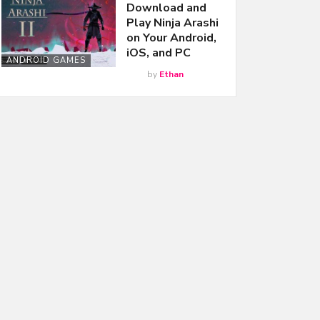
Download and
Play Ninja Arashi
on Your Android,
iOS, and PC
ANDROID GAMES
by
Ethan