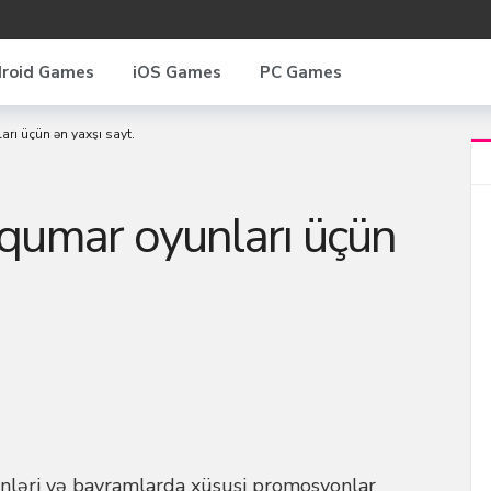
roid Games
iOS Games
PC Games
rı üçün ən yaxşı sayt.
qumar oyunları üçün
günləri və bayramlarda xüsusi promosyonlar