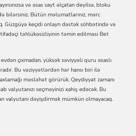
yırsınızsa və əsas sayt əlçatan deyilsə, bloku
 bilərsiniz. Bütün məlumatlarınız, mərc
caq. Güzgüyə keçidi onlayn dəstək söhbətində və
stifadəçi təhlükəsizliyinin təmin edilməsi Bet
 evdən çıxmadan, yüksək səviyyəli quru əsaslı
adır. Bu vəziyyətlərdən hər hansı biri ilə
ə saxlamağı məsləhət görürük. Qeydiyyat zamanı
sab valyutanızı seçməyinizi xahiş edəcək. Bu
adan valyutanı dəyişdirmək mümkün olmayacaq.