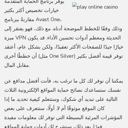
يوفر برنامج الحماية المتقدمة
خيارات تخصيص أكثر بكثير
مقارنةً ببرنامج Avast One،
وذلك وفقًا للخطط الموضحة أدناه. مع ذلك، فهو يفتقر إلى
ميزة VPN الحديثة ومعظم أدوات تحسين الأداء. قد يكون
خيارًا جيدًا للصفحات الأكثر تعقيدًا، ولكن بشكل عام، أعتقد
أن خططًا أخرى (مثل One Silver) توفر قيمة أفضل بكثير
مقابل المال.
يمكننا أن نوفر لك كل ما ترغب به، فأنت أفضل مدافع عن
نفسك. ستساعدك نصائح حماية المواقع الإلكترونية الثلاث
التالية على تبديد أي شكوك، وستتعلم كيفية تحديد ما إذا
كان الموقع موثوقًا أم لا. أولًا، ستتعرف على بعض
المؤشرات المرئية البسيطة التي توفر لك معلومات مفيدة
فورًا. بعد ذلك، سنشرح لك أدوات حماية المواقع