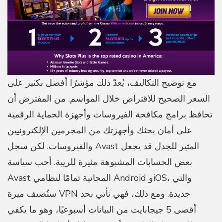
مع توضيح التكاليف، يُعدّ ذلك مؤشرًا أفضل بكثير على
السعر الصحيح للاقتراض خلال المواسم. من المفترض أن
تحافظ برامج مكافحة الفيروسات وأجهزة الحماية الرقمية
على أمان بحثك وأجهزتك من المجرمين الإلكترونيين
والفيروسات. لكن سجل Avast المثير للجدل قد يجعل
بعض الحسابات المشبوهة مثيرة للريبة. أحب سياسة
Avast المجانية تمامًا لنظامي Android وiOS، والتي
ستُضيف ميزة VPN جديدة. ومع ذلك، فهي تأتي بحد
أقصى 5 جيجابايت من البيانات أسبوعيًا، وهو ما يكفي