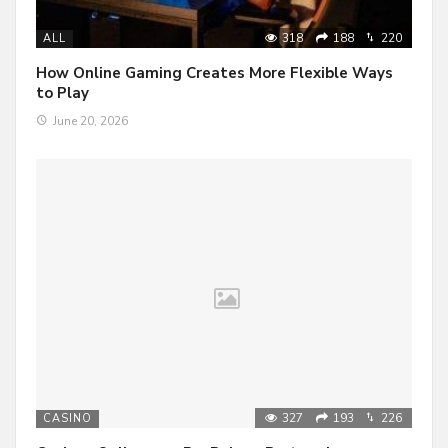
318
188
220
ALL
How Online Gaming Creates More Flexible Ways
to Play
June 20, 2026
327
193
226
CASINO