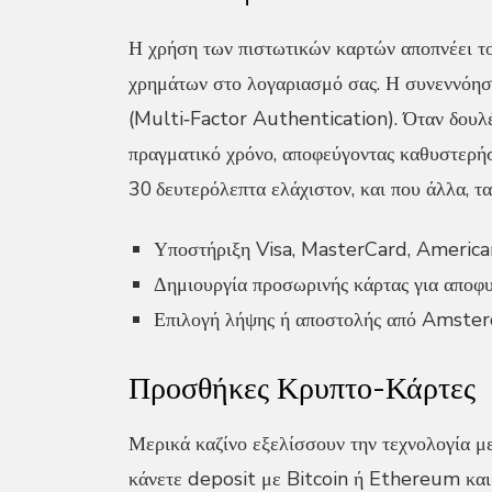
Η χρήση των πιστωτικών καρτών αποπνέει τ
χρημάτων στο λογαριασμό σας. Η συνεννόη
(Multi‑Factor Authentication). Όταν δουλέ
πραγματικό χρόνο, αποφεύγοντας καθυστερήσ
30 δευτερόλεπτα ελάχιστον, και που άλλα, τ
Υποστήριξη Visa, MasterCard, America
Δημιουργία προσωρινής κάρτας για αποφυ
Επιλογή λήψης ή αποστολής από Amste
Προσθήκες Κρυπτο-Κάρτες
Μερικά καζίνο εξελίσσουν την τεχνολογία μ
κάνετε deposit με Bitcoin ή Ethereum και 