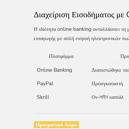
Διαχείριση Εισοδήματος με
Η ιδιότητα online banking ανταλλάσσει τη 
εισαγωγής με απλή εισροή ηλεκτρονικών πωλ
Πλατφόρμα
Προ
Online Banking
Διαπιστώθηκε πι
PayPal
Πρόσγκαταστή
Skrill
Ον-লাইন καπιάλ
Πραγματικά Δώρο