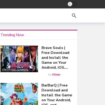
Trending Now
Brave Souls |
Free Download
and Install the
Game on Your
Android, iOS,…
ANDROID GAMES
by
Ethan
BarBarQ | Free
Download and
Install the Game
on Your Android,