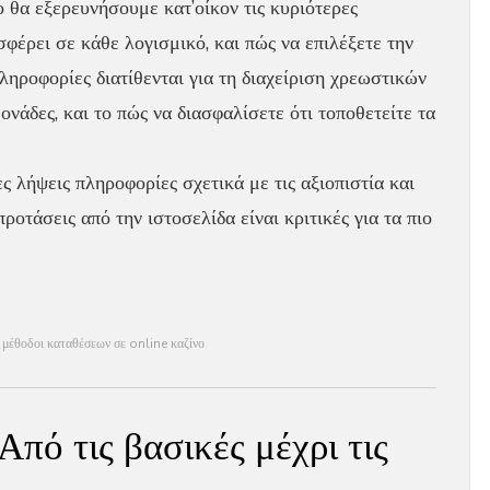
ο θα εξερευνήσουμε κατ’οίκον τις κυριότερες
σφέρει σε κάθε λογισμικό, και πώς να επιλέξετε την
ληροφορίες διατίθενται για τη διαχείριση χρεωστικών
νάδες, και το πώς να διασφαλίσετε ότι τοποθετείτε τα
 λήψεις πληροφορίες σχετικά με τις αξιοπιστία και
ροτάσεις από την ιστοσελίδα είναι κριτικές για τα πιο
 μέθοδοι καταθέσεων σε online καζίνο
πό τις βασικές μέχρι τις